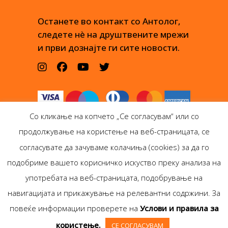
Останете во контакт со Антолог,
следете нè на друштвените мрежи
и први дознајте ги сите новости.
Со кликање на копчето „Се согласувам“ или со
продолжување на користење на веб-страницата, се
согласувате да зачуваме колачиња (cookies) за да го
подобриме вашето корисничко искуство преку анализа на
Антолог Боокс дооел
употребата на веб-страницата, подобрување на
Ѓорѓи Пулевски 29-лок.
навигацијата и прикажување на релевантни содржини. За
1, Скопје
повеќе информации проверете на
Услови и правила за
Copyright © Antolog
користење.
СЕ СОГЛАСУВАМ
Books 1999-2020