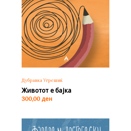
Дубравка Угрешиќ
Животот е бајка
ден
300,00