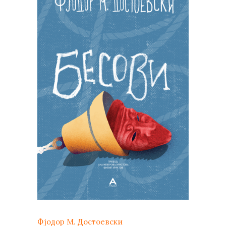
Фјодор М. Достоевски