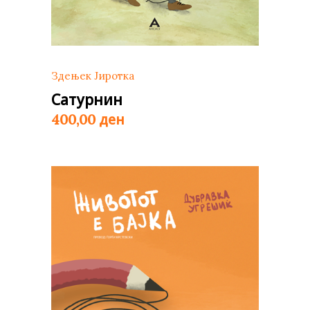
Здењек Јиротка
Сатурнин
ден
400,00