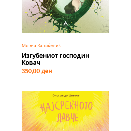
Мореа Баниќевиќ
Изгубениот господин
Ковач
ден
350,00