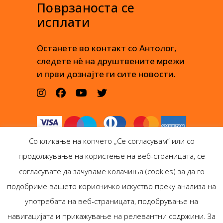
Поврзаноста се
исплати
Останете во контакт со Антолог,
следете нè на друштвените мрежи
и први дознајте ги сите новости.
Со кликање на копчето „Се согласувам“ или со
продолжување на користење на веб-страницата, се
согласувате да зачуваме колачиња (cookies) за да го
подобриме вашето корисничко искуство преку анализа на
Антолог Боокс дооел
употребата на веб-страницата, подобрување на
Ѓорѓи Пулевски 29-лок.
навигацијата и прикажување на релевантни содржини. За