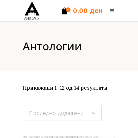
ден
0,00
0
Нема производи.
Антологии
Sorted
Прикажани 1–12 од 14 резултати
by
Последно додадени
latest