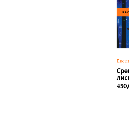
РА
Евел
Сре
лис
450