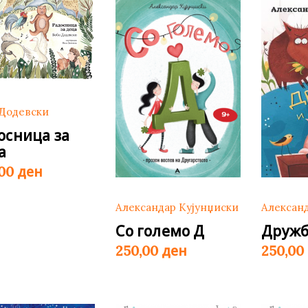
latest
те нефикција
 Додевски
осница за
а
ден
,00
Александар Кујунџиски
Алексан
Со големо Д
Дружб
ден
250,00
250,00