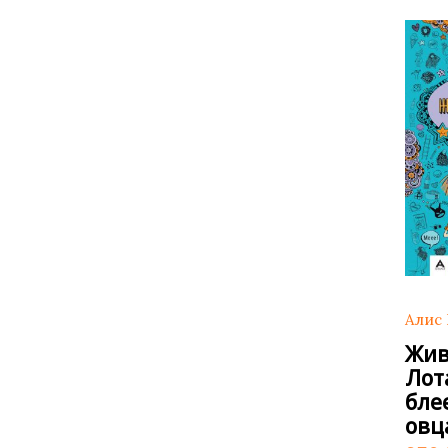
Алис
Жив
Лот
бле
овц