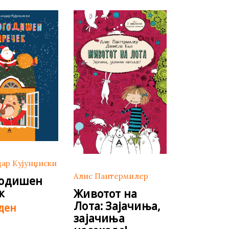
дар Кујунџиски
Алис Пантермилер
годишен
к
Животот на
Лота: Зајачиња,
ден
зајачиња