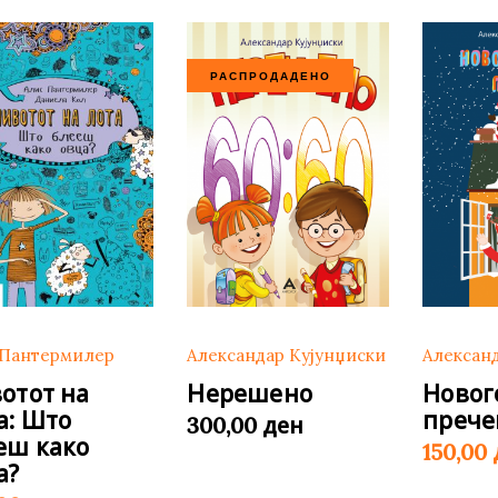
РАСПРОДАДЕНО
 Пантермилер
Александар Кујунџиски
Алексан
отот на
Нерешено
Ново
а: Што
прече
ден
300,00
еш како
150,00
а?