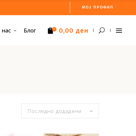
МОЈ ПРОФИЛ
ден
 нас
Блог
0,00
0
Нема производи.
Последно додадени