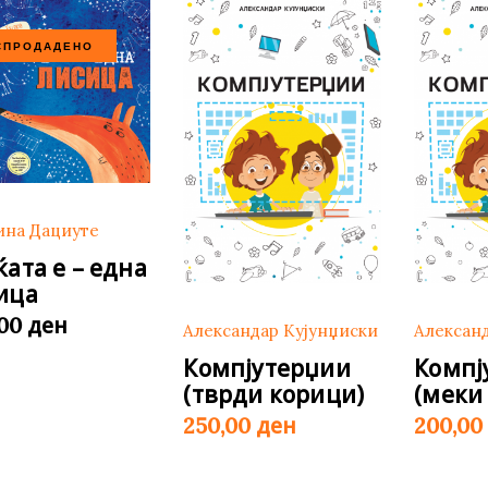
СПРОДАДЕНО
ина Дациуте
ќата е – една
ица
ден
,00
Александар Кујунџиски
Алексан
Компјутерџии
Компј
(тврди корици)
(меки
ден
250,00
200,0