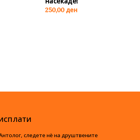
насекаде!
ден
250,00
 исплати
 Антолог, следете нè на друштвените