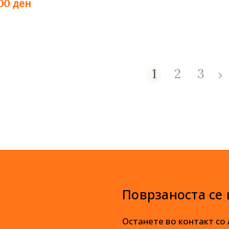
ден
,00
1
2
3
Поврзаноста се
Останете во контакт со