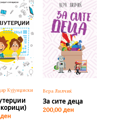
дар Кујунџиски
Вера Лилчиќ
утерџии
За сите деца
 корици)
ден
200,00
ден
0