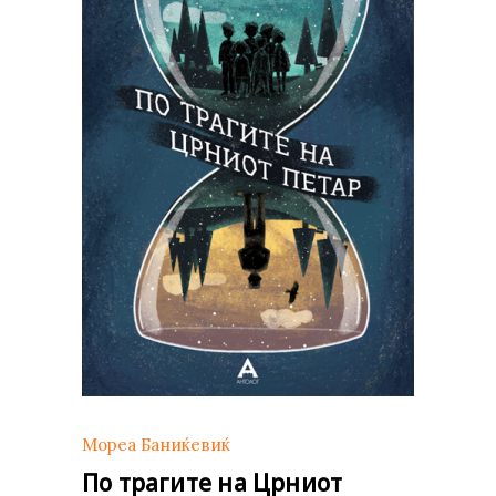
Мореа Баниќевиќ
По трагите на Црниот