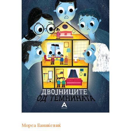
Мореа Баниќевиќ