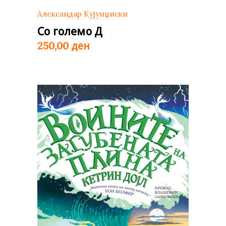
Александар Кујунџиски
Со големо Д
ден
250,00