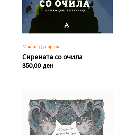
Маќаш Дунајчик
Сирената со очила
ден
350,00