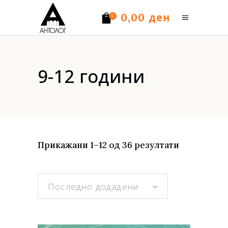
ден
0,00
0
Нема производи.
9-12 години
Sorted
Прикажани 1–12 од 36 резултати
by
Последно додадени
latest