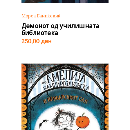
Мореа Баниќевиќ
Демонот од училишната
библиотека
ден
250,00