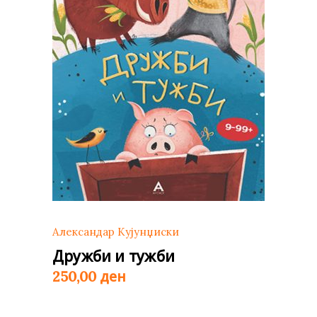
Александар Кујунџиски
Дружби и тужби
ден
250,00