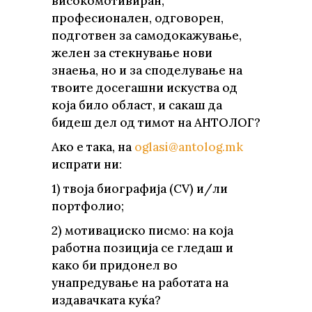
високомотивиран,
професионален, одговорен,
подготвен за самодокажување,
желен за стекнување нови
знаења, но и за споделување на
твоите досегашни искуства од
која било област, и сакаш да
бидеш дел од тимот на АНТОЛОГ?
Aко е така, на
oglasi@antolog.mk
испрати ни:
1) твоја биографија (CV) и/ли
портфолио;
2) мотивациско писмо: на која
работна позиција се гледаш и
како би придонел во
унапредување на работата на
издавачката куќа?