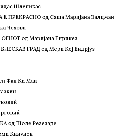
видас Шлепикас
ДА Е ПРЕКРАСНО од Саша Маријана Залцман
ка Чехова
 ОГНОТ од Маријана Енрикез
БЛЕСКАВ ГРАД од Мери Кеј Ендрјуз
ен Фан Ки Маи
лазкин
уновиќ
ерговиќ
КА од Шоле Резезаде
Томи Кинунен