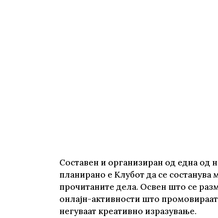
Young adult
Си
Сите фикција
Составен и организиран од една од н
планирано е Клубот да се состанува м
прочитаните дела. Освен што се разм
онлајн-активности што промовираат 
негуваат креативно изразување.