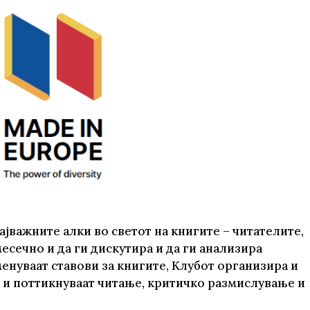
те нефикција
ајважните алки во светот на книгите – читателите,
есечно и да ги дискутира и да ги анализира
енуваат ставови за книгите, Клубот организира и
и поттикнуваат читање, критичко размислување и