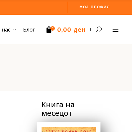
МОЈ ПРОФИЛ
ден
 нас
Блог
0,00
0
Нема производи.
Книга на
месецот