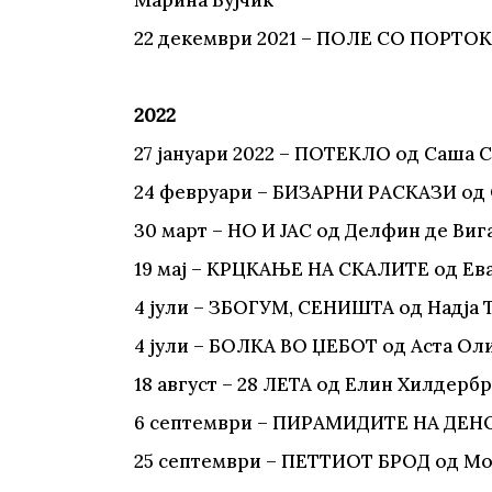
Марина Вујчиќ
22 декември 2021 – ПОЛЕ СО ПОРТО
2022
27 јануари 2022 – ПОТЕКЛО од Саша
24 февруари – БИЗАРНИ РАСКАЗИ од 
30 март – НО И ЈАС од Делфин де Виг
19 мај – КРЦКАЊЕ НА СКАЛИТЕ од Ева
4 јули – ЗБОГУМ, СЕНИШТА од Надја 
4 јули – БОЛКА ВО ЏЕБОТ од Аста О
18 август – 28 ЛЕТА од Елин Хилдерб
6 септември – ПИРАМИДИТЕ НА ДЕНО
25 септември – ПЕТТИОТ БРОД од М