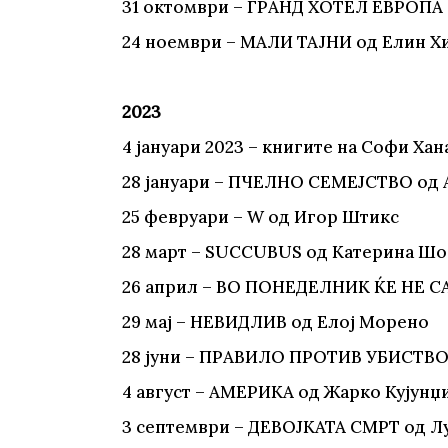
31 oктомври – ГРАНД ХОТЕЛ ЕВРОПА 
24 ноември – МАЛИ ТАЈНИ од Елин 
2023
4 јануари 2023 – книгите на Софи Хан
28 јануари – ПЧЕЛНО СЕМЕЈСТВО од
25 февруари – W од Игор Штикс
28 март – SUCCUBUS од Катерина Ш
26 април – ВО ПОНЕДЕЛНИК ЌЕ НЕ СА
29 мај – НЕВИДЛИВ од Елој Морено
28 јуни – ПРАВИЛО ПРОТИВ УБИСТВО
4 aвгуст – АМЕРИКА од Жарко Кујунџ
3 септември – ДЕВОЈКАТА СМРТ од Л