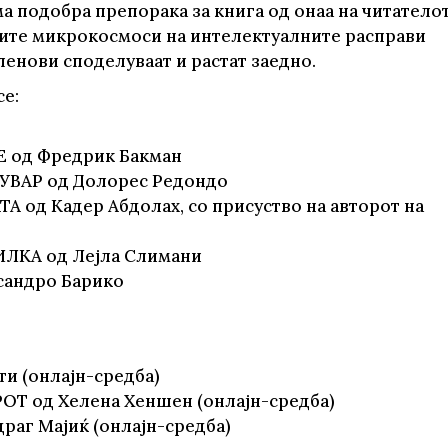
а подобра препорака за книга од онаа на читателот
ите микрокосмоси на интелектуалните расправи
ленови споделуваат и растат заедно.
се:
Е од Фредрик Бакман
ЧУВАР од Долорес Редондо
А од Кадер Абдолах, со присуство на авторот на
ИЛКА од Лејла Слимани
сандро Барико
ти (онлајн-средба)
ОТ од Хелена Хеншен (онлајн-средба)
раг Мајиќ (онлајн-средба)