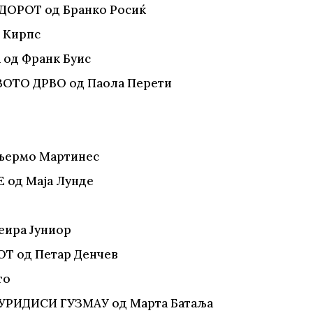
ДОРОТ од Бранко Росиќ
 Кирпс
 од Франк Буис
ВОТО ДРВО од Паола Перети
иљермо Мартинес
 од Маја Лунде
еира Јуниор
ОТ од Петар Денчев
то
УРИДИСИ ГУЗМАУ од Марта Батаља