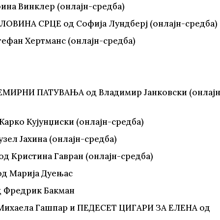
рина Винклер (онлајн-средба)
ЛОВИНА СРЦЕ од Софија Лундберј (онлајн-средба)
тефан Хертманс (онлајн-средба)
НЕМИРНИ ПАТУВАЊА од Владимир Јанковски (онлајн
Жарко Кујунџиски (онлајн-средба)
узел Јахина (онлајн-средба)
од Кристина Гавран (онлајн-средба)
од Марија Дуењас
д Фредрик Бакман
Михаела Гашпар и ПЕДЕСЕТ ЦИГАРИ ЗА ЕЛЕНА од