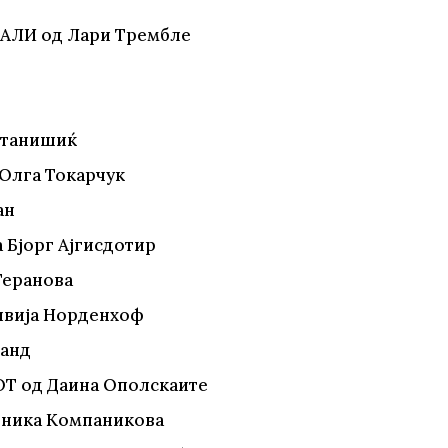
КАЛИ од Лари Трембле
 Станишиќ
Олга Токарчук
ан
 Бјорг Ајгисдотир
Теранова
ливија Норденхоф
ранд
Т од Даина Ополскаите
оника Компаникова