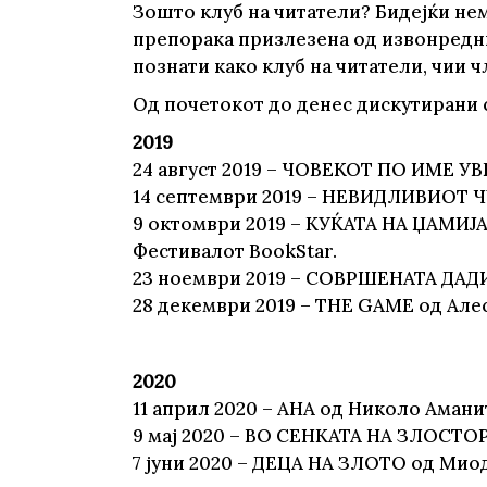
Зошто клуб на читатели? Бидејќи нем
препорака призлезена од извонредн
познати како клуб на читатели, чии ч
Од почетокот до денес дискутирани 
2019
24 август 2019 – ЧОВЕКОТ ПО ИМЕ УВ
14 септември 2019 – НЕВИДЛИВИОТ 
9 октомври 2019 – КУЌАТА НА ЏАМИЈАТ
Фестивалот BookStar.
23 ноември 2019 – СОВРШЕНАТА ДАД
28 декември 2019 – ТHE GAME oд Але
2020
11 aприл 2020 – AНА од Николо Амани
9 мај 2020 – ВО СЕНКАТА НА ЗЛОСТОР
7 јуни 2020 – ДЕЦА НА ЗЛОТО од Миод