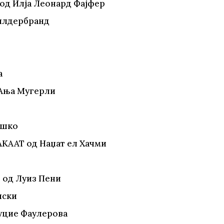
од Илја Леонард Фајфер
Хилдербранд
а
 Ања Мугерли
ошко
КААТ од Наџат ел Хачми
 од Луиз Пени
иски
уцие Фаулерова