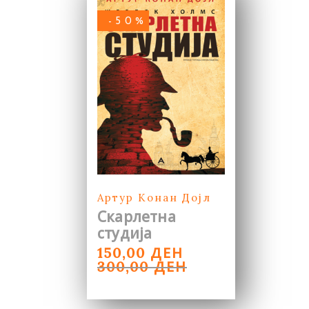
-50%
Артур Конан Дојл
Скарлетна
студија
ORIGINAL
CURRENT
ДЕН
150,00
PRICE
PRICE
ДЕН
300,00
WAS:
IS:
300,00 ДЕН.
150,00 ДЕН.