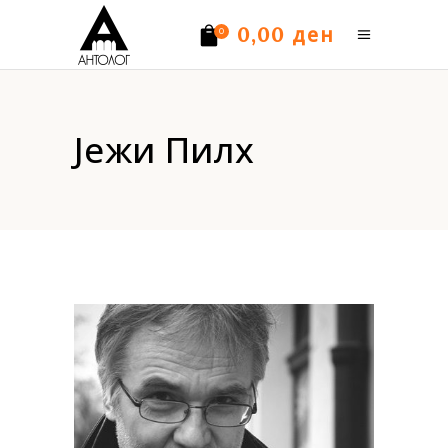
ден
0,00
0
Нема производи.
Јежи Пилх