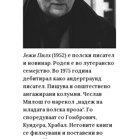
Јежи Пилх
(1952) е полски писател
и новинар. Роден е во лутеранско
семејство. Во 1975 година
дебитирал како андерграунд
писател. Пишува и општествено
ангажирани колумни. Чеслав
Милош го нарекол „надеж на
младата полска проза“. Го
споредуваат со Гомбрович,
Кундера, Храбал. Неговите книги
се филмувани и поставени во