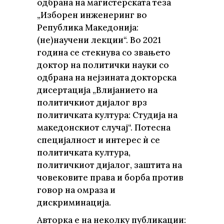
одбрана на магистерската теза
„Изборен инженеринг во
Република Македонија:
(не)научени лекции“. Во 2021
година се стекнува со звањето
доктор на политички науки со
одбрана на нејзината докторска
дисертација „Влијанието на
политичкиот дијалог врз
политичката култура: Студија на
македонскиот случај“. Потесна
специјалност и интерес ѝ се
политичката култура,
политичкиот дијалог, заштита на
човековите права и борба против
говор на омраза и
дискриминација.
Авторка е на неколку публикации: