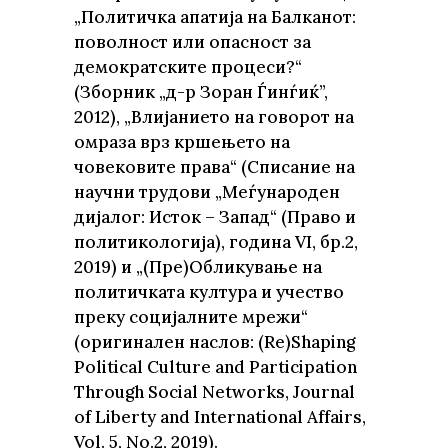
„Политичка апатија на Балканот:
поволност или опасност за
демократските процеси?“
(Зборник „д-р Зоран Ѓинѓиќ”,
2012), „Влијанието на говорот на
омраза врз кршењето на
човековите права“ (Списание на
научни трудови „Меѓународен
дијалог: Исток – Запад“ (Право и
политикологија), година VI, бр.2,
2019) и „(Пре)Обликување на
политичката култура и учество
преку социјалните мрежи“
(оригинален наслов: (Re)Shaping
Political Culture and Participation
Through Social Networks, Journal
of Liberty and International Affairs,
Vol. 5, No.2, 2019).