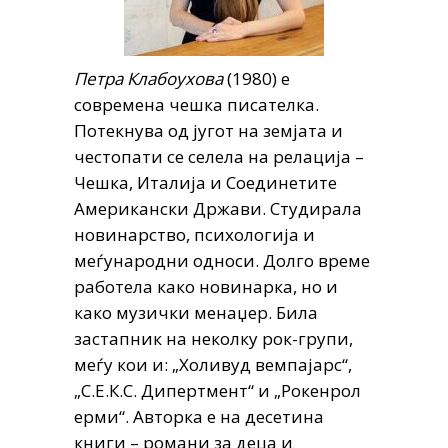
Петра Клабоухова
(1980) е
современа чешка писателка.
Потекнува од југот на земјата и
честопати се селела на релација –
Чешка, Италија и Соединетите
Американски Држави. Студирала
новинарство, психологија и
меѓународни односи. Долго време
работела како новинарка, но и
како музички менаџер. Била
застапник на неколку рок-групи,
меѓу кои и: „Холивуд вемпајарс“,
„С.Е.К.С. Дипертмент“ и „Рокенрол
ерми“. Авторка е на десетина
книги – романи за деца и