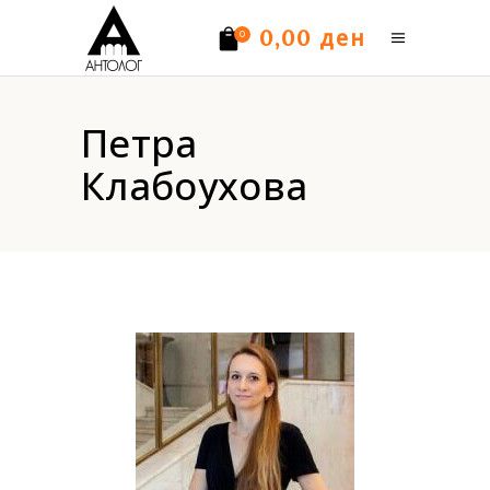
ден
0,00
0
Нема производи.
Петра
Клабоухова