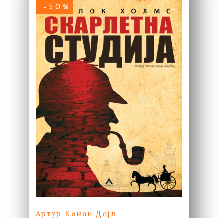
-50%
Артур Конан Дојл