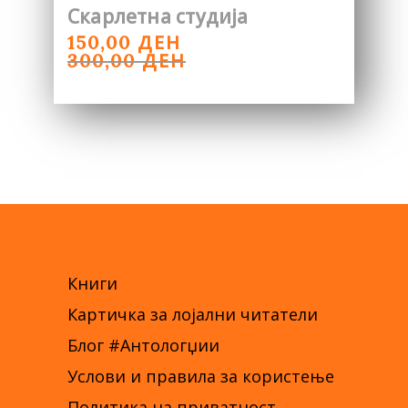
Скарлетна студија
ORIGINAL
CURRENT
ДЕН
150,00
PRICE
PRICE
ДЕН
300,00
WAS:
IS:
300,00 ДЕН.
150,00 ДЕН.
Книги
Картичка за лојални читатели
Блог #Антологџии
Услови и правила за користење
Политика на приватност