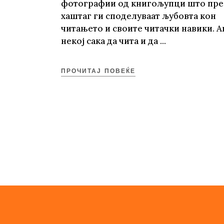
фотографии од книгољупци што прек
хаштаг ги споделуваат љубовта кон
читањето и своите читачки навики. А
некој сака да чита и да
ПРОЧИТАЈ ПОВЕЌЕ