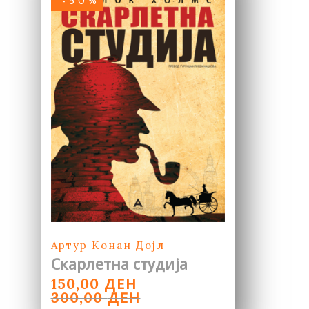
-50%
Артур Конан Дојл
Скарлетна студија
ORIGINAL
CURRENT
ДЕН
150,00
PRICE
PRICE
ДЕН
300,00