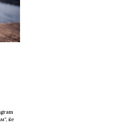
те нефикција
agram
м“, ќе