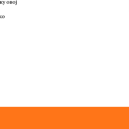
у овој
ко