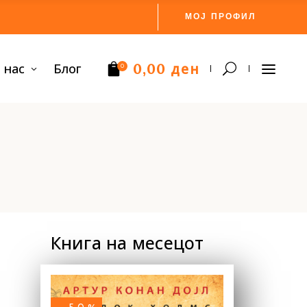
МОЈ ПРОФИЛ
ден
 нас
Блог
0,00
0
Нема производи.
Книга на месецот