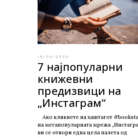
Young adult
Си
Сите фикција
18/06/2020
7 најпопуларни
книжевни
предизвици на
„Инстаграм“
Ако кликнете на хаштагот #bookst
на мегапопуларната мрежа „Инстагра
ви се отвори една цела палета од