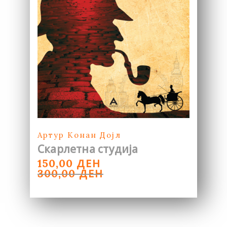
Артур Конан Дојл
Скарлетна студија
ORIGINAL
CURRENT
ДЕН
150,00
PRICE
PRICE
ДЕН
300,00
WAS:
IS:
300,00 ДЕН.
150,00 ДЕН.