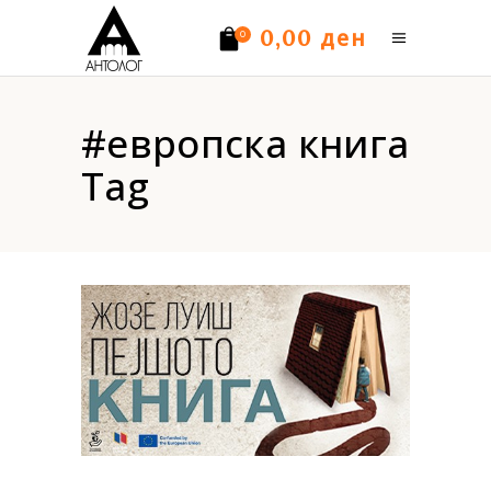
ден
0,00
0
Нема производи.
#европска книга
Tag