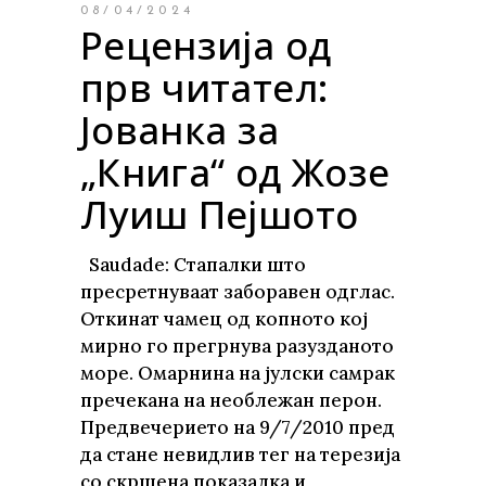
08/04/2024
Рецензија од
прв читател:
Јованка за
„Книга“ од Жозе
Луиш Пејшото
Saudade: Стапалки што
пресретнуваат заборавен одглас.
Откинат чамец од копното кој
мирно го прегрнува разузданото
море. Омарнина на јулски самрак
пречекана на необлежан перон.
Предвечерието на 9/7/2010 пред
да стане невидлив тег на терезија
со скршена показалка и