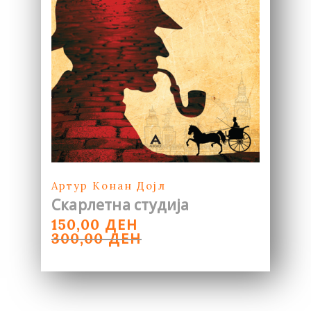
Артур Конан Дојл
Скарлетна студија
ORIGINAL
CURRENT
ДЕН
150,00
PRICE
PRICE
ДЕН
300,00
WAS:
IS:
300,00 ДЕН.
150,00 ДЕН.