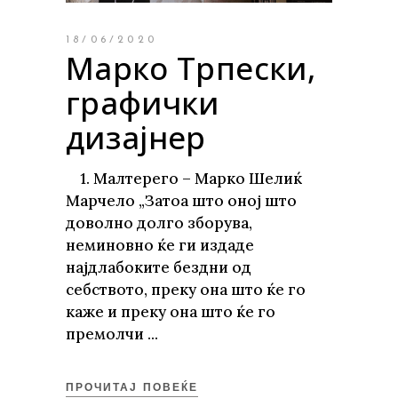
18/06/2020
Марко Трпески,
графички
дизајнер
1. Малтерего – Марко Шелиќ
Марчело „Затоа што оној што
доволно долго зборува,
неминовно ќе ги издаде
најдлабоките бездни од
себството, преку она што ќе го
каже и преку она што ќе го
премолчи
ПРОЧИТАЈ ПОВЕЌЕ