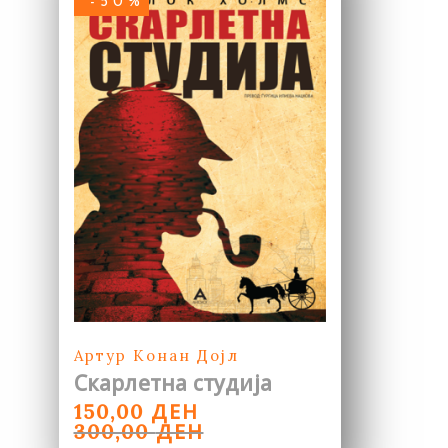
-50%
Артур Конан Дојл
Скарлетна студија
ORIGINAL
CURRENT
ДЕН
150,00
PRICE
PRICE
ДЕН
300,00