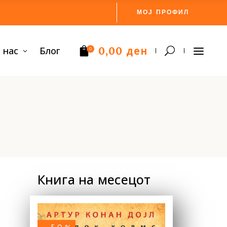
МОЈ ПРОФИЛ
ден
 нас
Блог
0,00
0
Нема производи.
Книга на месецот