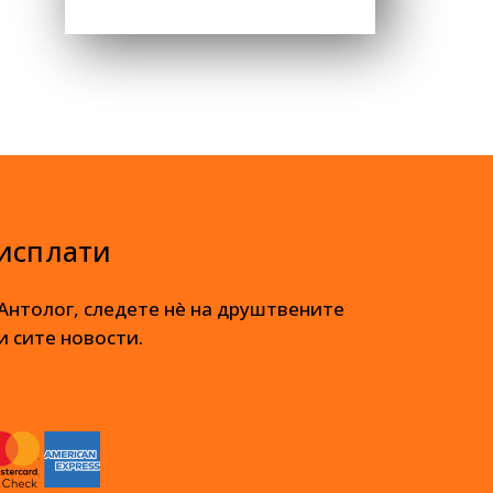
WAS:
IS:
300,00 ДЕН.
150,00 ДЕН.
 исплати
 Антолог, следете нè на друштвените
и сите новости.