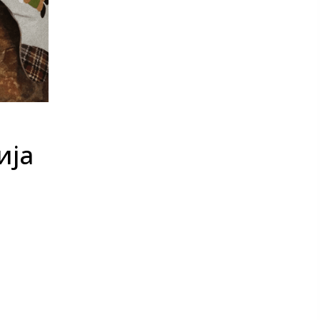
те нефикција
ија