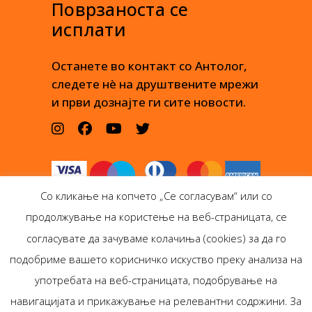
Поврзаноста се
исплати
Останете во контакт со Антолог,
следете нè на друштвените мрежи
и први дознајте ги сите новости.
Со кликање на копчето „Се согласувам“ или со
продолжување на користење на веб-страницата, се
согласувате да зачуваме колачиња (cookies) за да го
подобриме вашето корисничко искуство преку анализа на
Антолог Боокс дооел
употребата на веб-страницата, подобрување на
Ѓорѓи Пулевски 29-лок.
навигацијата и прикажување на релевантни содржини. За