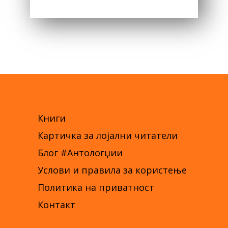
WAS:
IS:
300,00 ДЕН.
150,00 ДЕН.
Книги
Картичка за лојални читатели
Блог #Антологџии
Услови и правила за користење
Политика на приватност
Контакт