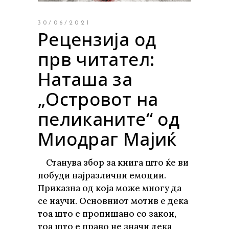
30/06/2021
Рецензија од
прв читател:
Наташа за
„Островот на
пеликаните“ од
Миодраг Мајиќ
Станува збор за книга што ќе ви
побуди најразлични емоции.
Приказна од која може многу да
се научи. Основниот мотив е дека
тоа што е пропишано со закон,
тоа што е право не значи дека