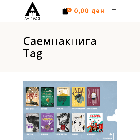
ден
0,00
0
Нема производи.
Саемнакнига
Tag