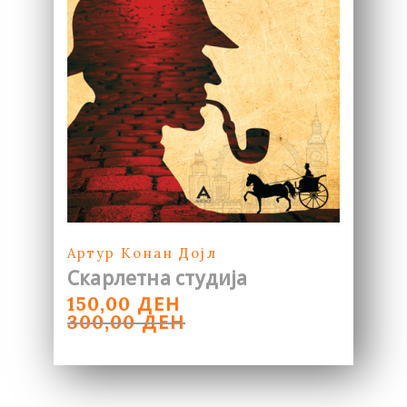
Артур Конан Дојл
Скарлетна студија
ORIGINAL
CURRENT
ДЕН
150,00
PRICE
PRICE
ДЕН
300,00
WAS:
IS:
300,00 ДЕН.
150,00 ДЕН.