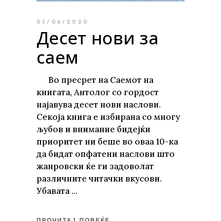
03/09/2020
Десет нови за
саем
Во пресрет на Саемот на
книгата, Антолог со гордост
најавува десет нови наслови.
Секоја книга е избирана со многу
љубов и внимание бидејќи
приоритет ни беше во оваа 10-ка
да бидат опфатени наслови што
жанровски ќе ги задоволат
различните читачки вкусови.
Убавата