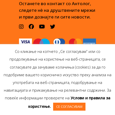
Останете во контакт со Антолог,
следете нè на друштвените мрежи
и први дознајте ги сите новости.
Со кликање на копчето „Се согласувам“ или со
продолжување на користење на веб-страницата, се
согласувате да зачуваме колачиња (cookies) за да го
подобриме вашето корисничко искуство преку анализа на
Антолог Боокс дооел
употребата на веб-страницата, подобрување на
Ѓорѓи Пулевски 29-лок.
навигацијата и прикажување на релевантни содржини. За
1, Скопје
повеќе информации проверете на
Услови и правила за
Copyright © Antolog
користење.
СЕ СОГЛАСУВАМ
Books 1999-2020