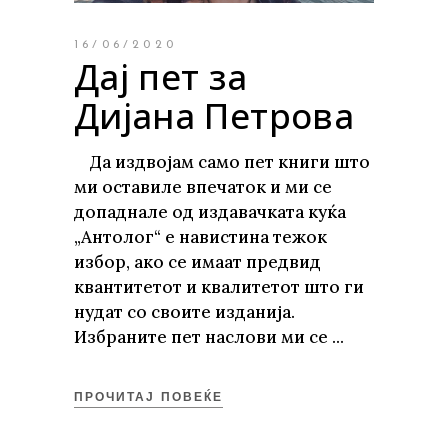
16/06/2020
Дај пет за
Дијана Петрова
Да издвојам само пет книги што
ми оставиле впечаток и ми се
допаднале од издавачката куќа
„Антолог“ е навистина тежок
избор, ако се имаат предвид
квантитетот и квалитетот што ги
нудат со своите изданија.
Избраните пет наслови ми се
ПРОЧИТАЈ ПОВЕЌЕ