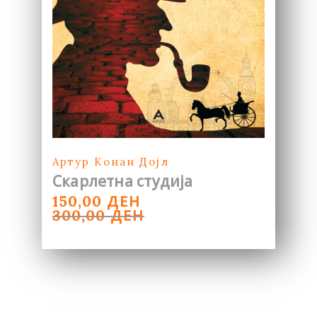
Артур Конан Дојл
Скарлетна студија
ORIGINAL
CURRENT
ДЕН
150,00
PRICE
PRICE
ДЕН
300,00
WAS:
IS:
300,00 ДЕН.
150,00 ДЕН.