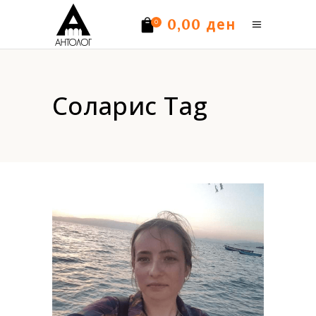
ден
0,00
0
Нема производи.
Соларис Tag