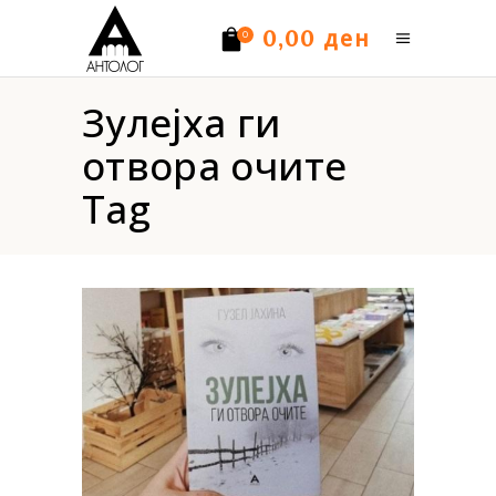
ден
0,00
0
Зулејха ги
Нема производи.
отвора очите
Tag