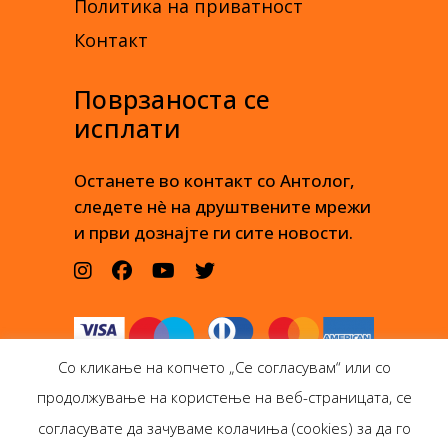
Политика на приватност
Контакт
Поврзаноста се
исплати
Останете во контакт со Антолог,
следете нè на друштвените мрежи
и први дознајте ги сите новости.
Со кликање на копчето „Се согласувам“ или со
продолжување на користење на веб-страницата, се
согласувате да зачуваме колачиња (cookies) за да го