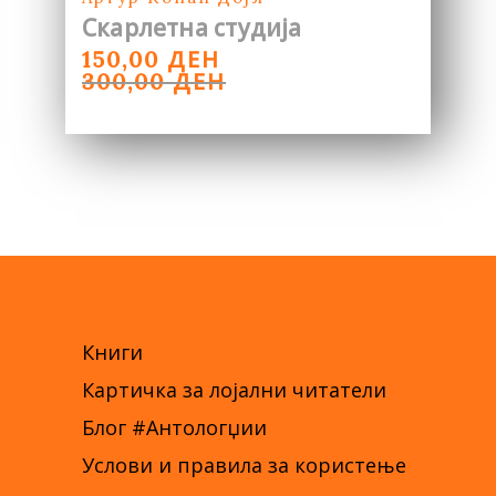
Скарлетна студија
ORIGINAL
CURRENT
ДЕН
150,00
PRICE
PRICE
ДЕН
300,00
WAS:
IS:
300,00 ДЕН.
150,00 ДЕН.
Книги
Картичка за лојални читатели
Блог #Антологџии
Услови и правила за користење