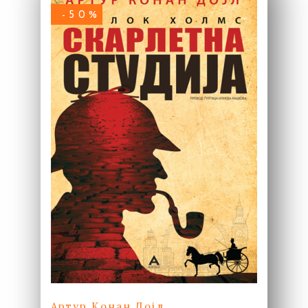
-50%
Артур Конан Дојл