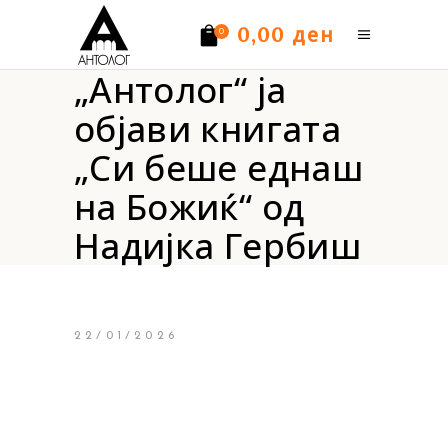
ден
0,00
0
„Антолог“ ја
Нема производи.
објави книгата
„Си беше еднаш
на Божиќ“ од
Надијка Гербиш
22/01/2026