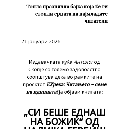
Топла празнична бајка која
ќе ги
стопли срцата на најмладите
читатели
21 јануари 2026
Издавачката куќа
Антолог
од
Скопје со големо задоволство
соопштува дека во рамките на
проектот
ЕУрека: Читањето – семе
ја објави книгата:
на иднината!
„СИ БЕШЕ ЕДНАШ
НА БОЖИЌ“ ОД