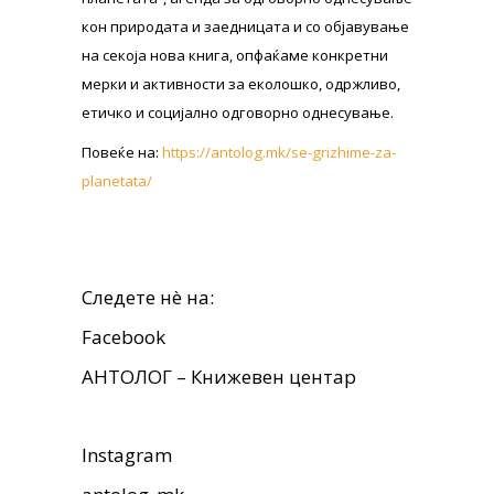
кон природата и заедницата и со објавување
на секоја нова книга, опфаќаме конкретни
мерки и активности за еколошко, одржливо,
етичко и социјално одговорно однесување.
Повеќе на:
https://antolog.mk/se-grizhime-za-
planetata/
Следете нè на:
Facebook
АНТОЛОГ – Книжевен центар
Instagram