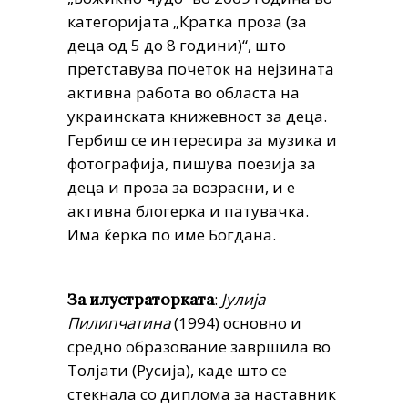
категоријата „Кратка проза (за
деца од 5 до 8 години)“, што
претставува почеток на нејзината
активна работа во областа на
украинската книжевност за деца.
Гербиш се интересира за музика и
фотографија, пишува поезија за
деца и проза за возрасни, и е
активна блогерка и патувачка.
Има ќерка по име Богдана.
:
Јулија
За илустраторката
Пилипчатина
(1994) основно и
средно образование завршила во
Толјати (Русија), каде што се
стекнала со диплома за наставник