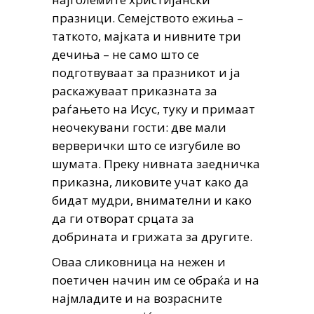
празници. Семејството ежиња –
таткото, мајката и нивните три
дечиња – не само што се
подготвуваат за празникот и ја
раскажуваат приказната за
раѓањето на Исус, туку и примаат
неочекувани гости: две мали
верверички што се изгубиле во
шумата. Преку нивната заедничка
приказна, ликовите учат како да
бидат мудри, внимателни и како
да ги отворат срцата за
добрината и грижата за другите.
Оваа сликовница на нежен и
поетичен начин им се обраќа и на
најмладите и на возрасните