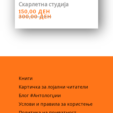
Скарлетна студија
ORIGINAL
CURRENT
ДЕН
150,00
PRICE
PRICE
ДЕН
300,00
WAS:
IS:
300,00 ДЕН.
150,00 ДЕН.
Книги
Картичка за лојални читатели
Блог #Антологџии
Услови и правила за користење
Политика на приватност