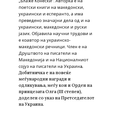
„Блаже Конески“. Авторка е на
поетски книги на македонски,
украински и есперанто, а има
преведено значајни дела од и на
украински, македонски и руски
јазик. Објавила научни трудови и
е коавтор на украинско-
македонски речници. Член е на
Друштвото на писатели на
Македонија и на Националниот
сојуз на писатели на Украин
а.
Добитничка е на повеќе
меѓународни награди и
одликувања, меѓу кои и Орден на
принцезата Олга (III степен),
доделен со указ на Претседателот
на Украина.