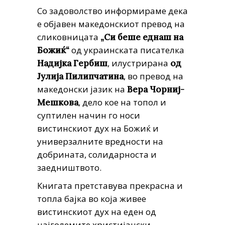
Со задоволство информираме дека
е објавен македонскиот превод на
сликовницата
„Си беше еднаш на
од украинската писателка
Божиќ“
, илустрирана
Надијка Гербиш
од
, во превод на
Јулија Пилипчатина
македонски јазик на
Вера Чорниј-
, дело кое на топол и
Мешкова
суптилен начин го носи
вистинскиот дух на Божиќ и
универзалните вредности на
добрината, солидарноста и
заедништвото.
Книгата претставува прекрасна и
топла бајка во која живее
вистинскиот дух на еден од
најголемите христијански