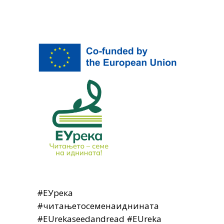
#ЕУрека
#читањетосеменаиднината
#EUrekaseedandread #EUreka