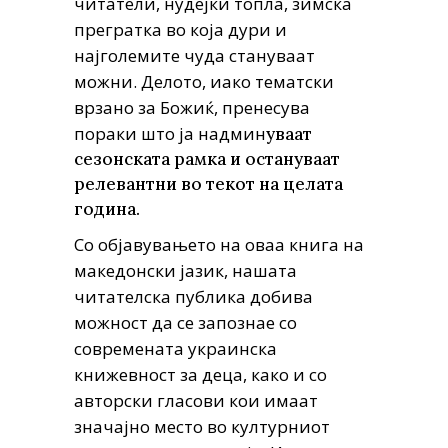
читатели, нудејќи топла, зимска
прегратка во која дури и
најголемите чуда стануваат
можни. Делото, иако тематски
врзано за Божиќ, пренесува
пораки што ја надмин
уваат
сезонската рамка и остануваат
релевантни во текот на целата
година.
Со објавувањето на оваа книга на
македонски јазик, нашата
читателска публика добива
можност да се запознае со
современата украинска
книжевност за деца, како и со
авторски гласови кои имаат
значајно место во културниот