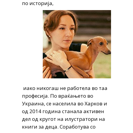
по историја,
иако никогаш не работела во таа
професија. По враќањето во
Украина, се населила во Харков и
од 2014 година станала активен
дел од кругот на илустратори на
книги за деца. Соработува со