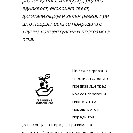
разновидност, инклузија, родова
еднаквост, еколошка свест,
дигитализација и зелен развој, при
што поврзаноста со природата е
клучна концептуална и програмска
оска.
Ние сме сериозно
свесни за суровите
предизвици пред
кои се исправени
планетата и
човештвото и
поради тоа
„Антолог“ ја лансира „Се грижиме за
планетата“, агенда за одговорно однесување