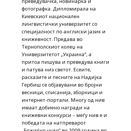
преведувачка, новинарка и
фотографка. Дипломирала на
Киевскиот национален
лингвистички универзитет со
специјалност по англиски јазик и
книжевност. Предава во
Тернополскиот колеџ на
Универзитетот „Украина“, а
притоа пишува и преведува книги
и патува низ светот. Есеите,
расказите и песните на Надијка
Гербиш се објавувани во бројни
весници, списанија, зборници и
интернет-портали. Многу од нив
имаат добиено награди на
книжевни конкурси – меѓу нив е и
победата на натпреварот
„Божиќно чудо“ во 2009 година во