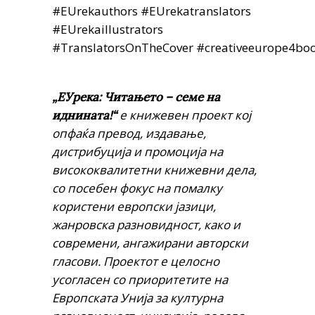
#EUrekauthors #EUrekatranslators
#EUrekaillustrators
#TranslatorsOnTheCover
#creativeeurope4bo
„ЕУрека: Читањето – семе на
е книжевен проект кој
иднината!“
опфаќа превод, издавање,
дистрибуција и промоција на
висококвалитетни книжевни дела,
со посебен фокус на помалку
користени европски јазици,
жанровска разновидност, како и
современи, ангажирани авторски
гласови. Проектот е целосно
усогласен со приоритетите на
Европската Унија за културна