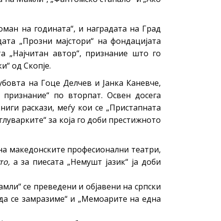
оман на годината“, и наградата на Град
дата „Прозни мајстори“ на фондацијата
а „Најчитан автор“, признание што го
“ од Скопје.
убовта на Гоце Делчев и Јанка Каневче,
 признание“ по вторпат. Освен досега
ниги раскази, меѓу кои се „Пристапната
 глуварките“ за која го доби престижното
 на македонските професионални театри,
то,
а за пиесата „Немушт јазик“ ја доби
амли“ се преведени и објавени на српски
 да се замразиме“ и „Мемоарите на една