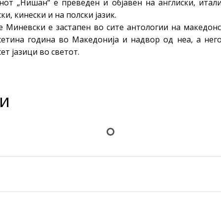
от „Нишан“ е преведен и објавен на англиски, италиј
ки, кинески и на полски јазик.
е Миневски е застапен во сите антологии на македонс
сетина година во Македонија и надвор од неа, а нег
ет јазици во светот.
и