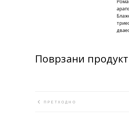
Роман
арапс
Блаж
трие
дваес
Поврзани продукт
ПРЕТХОДНО