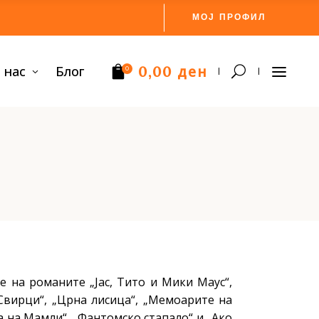
МОЈ ПРОФИЛ
ден
 нас
Блог
0,00
0
Нема производи.
 е на романите „Јас, Тито и Мики Маус“,
„Свирци“, „Црна лисица“, „Мемоарите на
а на Мамли“, „Фантомско стапало“ и „Ако