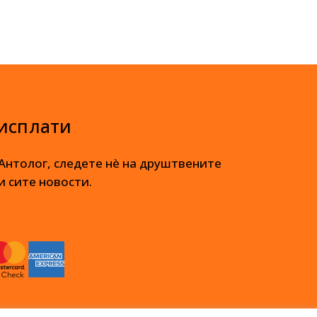
 исплати
 Антолог, следете нè на друштвените
и сите новости.