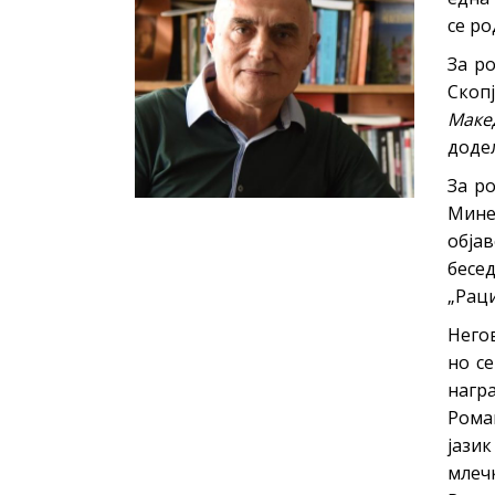
Young adult
се ро
Си
Сите фикција
За р
Скоп
Маке
доде
За ро
Мине
обја
бесед
„Рац
Него
но с
награ
Роман
јазик
млечк