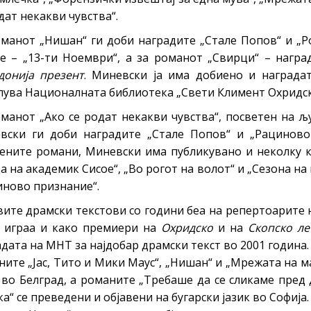
дат некакви чувства“.
те нефикција
оманот „Нишан“ ги доби наградите „Стале Попов“ и „Р
је – „13-ти Ноември“, а за романот „Свирци“ – награ
донија презент
. Миневски ја има добиено и наградат
лува Националната библиотека „Свети Климент Охридски
манот „Ако се родат некакви чувства“, посветен на љ
вски ги доби наградите „Стале Попов“ и „Рациново
вените романи, Миневски има публикувано и неколку к
а на академик Сисое“, „Во рогот на волот“ и „Сезона на
иново признание“.
вите драмски текстови со години беа на репертоарите
е играа и како премиери на
Охридско
и на
Скопско ле
дата на МНТ за најдобар драмски текст во 2001 година.
ите „Јас, Тито и Мики Маус“, „Нишан“ и „Мрежата на м
 во Белград, а романите „Требаше да се сликаме пред
а“ се преведени и објавени на бугарски јазик во Софија.