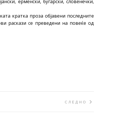
ански, ерменски, бугарски, словенечки,
ката кратка проза објавени последните
ови раскази се преведени на повеќе од
СЛЕДНО