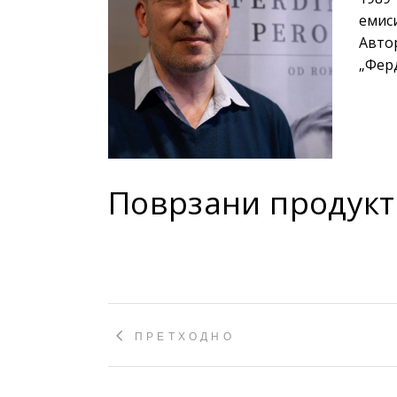
Young adult
емиси
Си
Сите фикција
Автор
„Ферд
Поврзани продукт
ПРЕТХОДНО