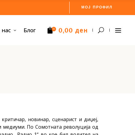
МОЈ ПРОФИЛ
ден
 нас
Блог
0,00
0
Нема производи.
 критичар, новинар, сценарист и диџеј,
и медиуми. По Сомотната револуција од
радио „Радио 1“ во кое бил водител на