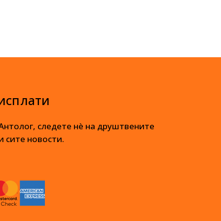
 исплати
 Антолог, следете нè на друштвените
и сите новости.