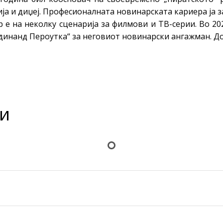
ја и диџеј. Професионалната новинарската кариера ја з
те нефикција
 е на неколку сценарија за филмови и ТВ-серии. Во 20
инанд Пероутка“ за неговиот новинарски ангажман. До
и