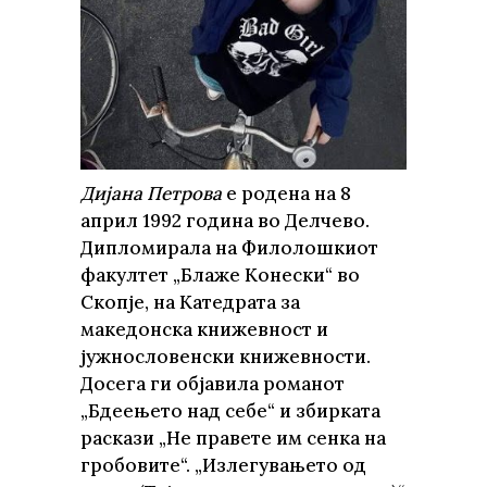
Дијана Петрова
е родена на 8
април 1992 година во Делчево.
Дипломирала на Филолошкиот
факултет „Блаже Конески“ во
Скопје, на Катедрата за
македонска книжевност и
јужнословенски книжевности.
Досега ги објавила романот
„Бдеењето над себе“ и збирката
раскази „Не правете им сенка на
гробовите“. „Излегувањето од