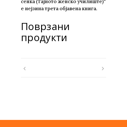
сенка (Тајното женско училиште)“
е нејзина трета објавена книга.
Поврзани
продукти