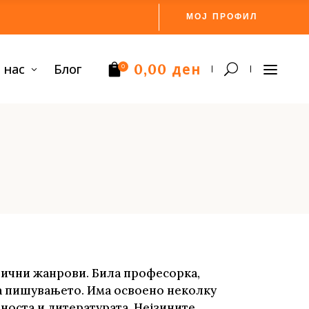
МОЈ ПРОФИЛ
ден
 нас
Блог
0,00
0
Нема производи.
злични жанрови. Била професорка,
на пишувањето. Има освоено неколку
тноста и литературата. Нејзините