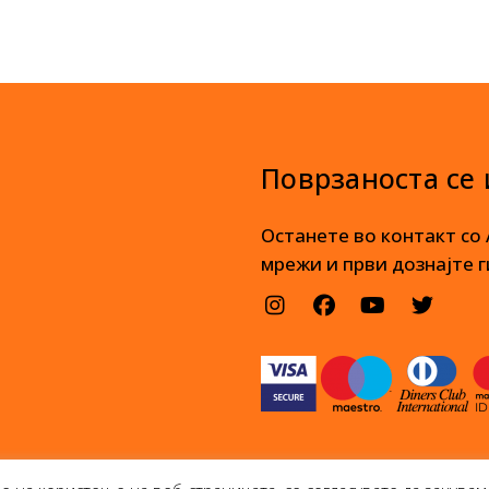
Поврзаноста се
Останете во контакт со
мрежи и први дознајте г