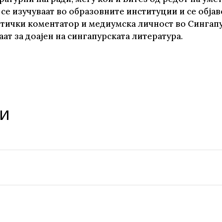
 се изучуваат во образовните институции и се објаве
те нефикција
тички коментатор и медиумска личност во Сингапур,
аат за доајен на сингапурската литература.
и