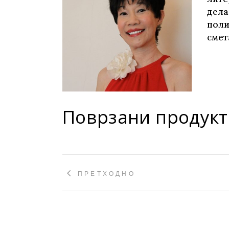
Young adult
дела
Си
Сите фикција
поли
смет
Поврзани продукт
ПРЕТХОДНО