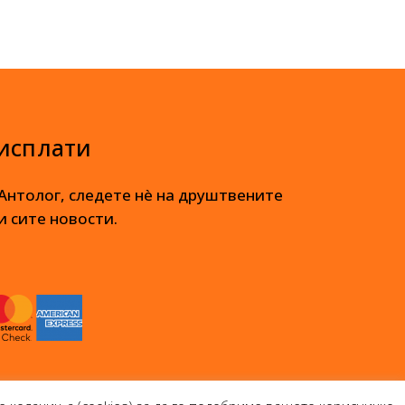
 исплати
 Антолог, следете нè на друштвените
и сите новости.