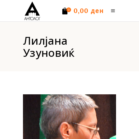
ден
0,00
0
Нема производи.
Лилјана
Узуновиќ