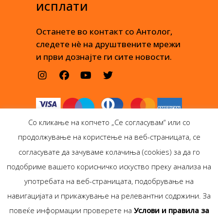
исплати
Останете во контакт со Антолог,
следете нè на друштвените мрежи
и први дознајте ги сите новости.
Со кликање на копчето „Се согласувам“ или со
продолжување на користење на веб-страницата, се
согласувате да зачуваме колачиња (cookies) за да го
подобриме вашето корисничко искуство преку анализа на
Антолог Боокс дооел
употребата на веб-страницата, подобрување на
Ѓорѓи Пулевски 29-лок.
навигацијата и прикажување на релевантни содржини. За
1, Скопје
повеќе информации проверете на
Услови и правила за
Copyright © Antolog