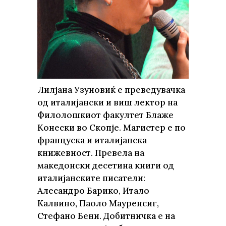
Лилјана Узуновиќ е преведувачка
од италијански и виш лектор на
Филолошкиот факултет Блаже
Конески во Скопје. Магистер е по
француска и италијанска
книжевност. Превела на
македонски десетина книги од
италијанските писатели:
Алесандро Барико, Итало
Калвино, Паоло Мауренсиг,
Стефано Бени. Добитничка е на