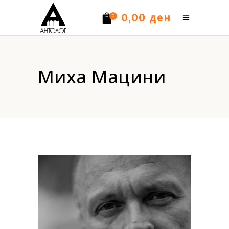
ден
0,00
0
Нема производи.
Миха Мацини