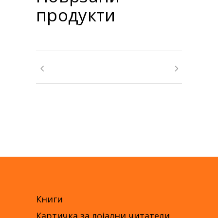
продукти
Книги
Картичка за лојални читатели