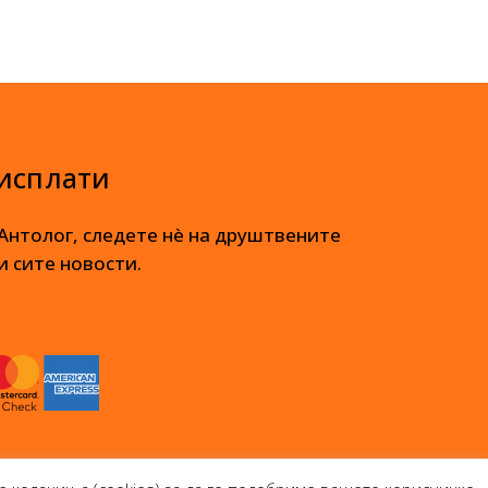
 исплати
 Антолог, следете нè на друштвените
и сите новости.