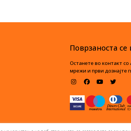
Поврзаноста се
Останете во контакт со
мрежи и први дознајте г