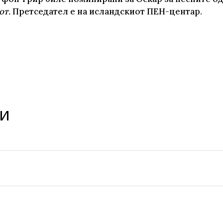
от.
Претседател е на исландскиот ПЕН-центар.
те нефикција
и