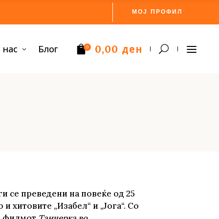
МОЈ ПРОФИЛ
ден
 нас
Блог
0,00
0
Нема производи.
ги се преведени на повеќе од 25
и хитовите „Изабел“ и „Јога“. Со
од филмот
Танчерка во