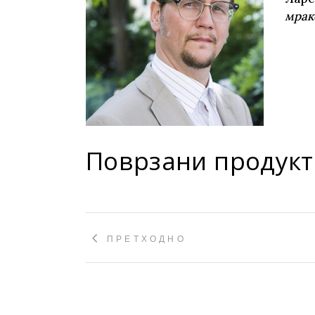
Young adult
мрак
Си
Сите фикција
Поврзани продукт
ПРЕТХОДНО