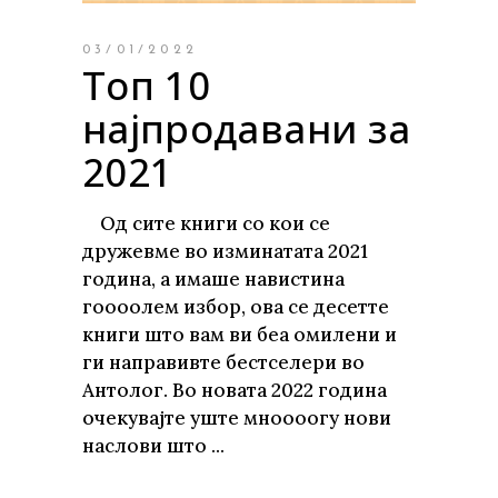
03/01/2022
Топ 10
најпродавани за
2021
Од сите книги со кои се
дружевме во изминатата 2021
година, а имаше навистина
гoooолем избор, ова се десетте
книги што вам ви беа омилени и
ги направивте бестселери во
Антолог. Во новата 2022 година
очекувајте уште мноoooгу нови
наслови што