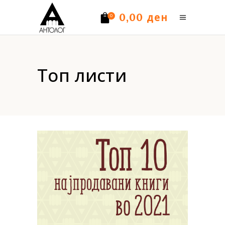
ден
0,00
0
Нема производи.
Топ листи