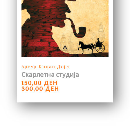
Артур Конан Дојл
Скарлетна студија
ORIGINAL
CURRENT
ДЕН
150,00
PRICE
PRICE
ДЕН
300,00
WAS:
IS:
300,00 ДЕН.
150,00 ДЕН.