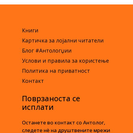
Книги
Картичка за лојални читатели
Блог #Антологџии
Услови и правила за користење
Политика на приватност
Контакт
Поврзаноста се
исплати
Останете во контакт со Антолог,
следете нè на друштвените мрежи