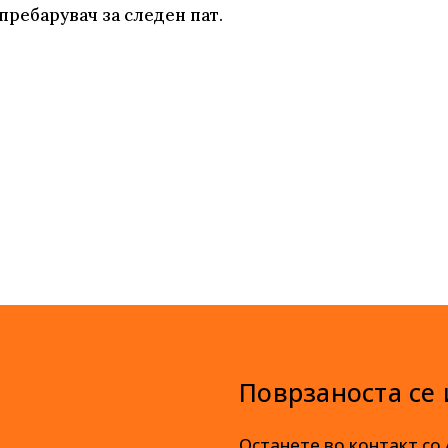
пребарувач за следен пат.
Поврзаноста се
Останете во контакт со