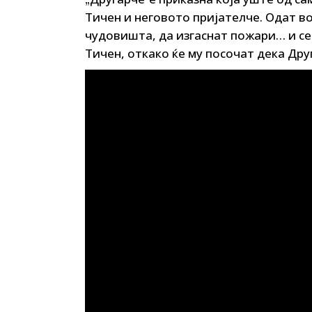
Young adult
Тичен и неговото пријателче. Одат в
Си
Сите фикција
чудовишта, да изгаснат пожари… и се
Тичен, откако ќе му посочат дека Дру