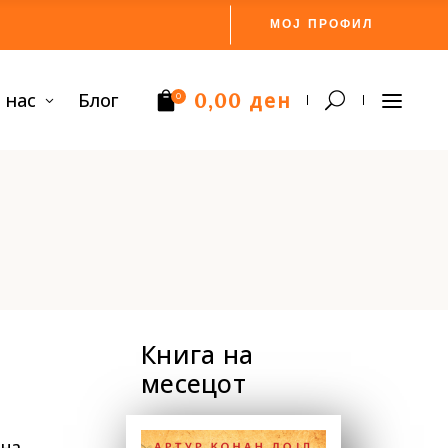
МОЈ ПРОФИЛ
ден
 нас
Блог
0,00
0
Нема производи.
Книга на
месецот
 на