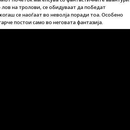
о лов на тролови, се обидуваат да победат
те нефикција
когаш се наоѓаат во неволја поради тоа. Особено
гарче постои само во неговата фантазија.