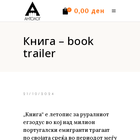
ден
0,00
0
Нема производи.
Книга – book
trailer
21/10/2024
„Книга“ е летопис за руралниот
егзодус во кој над милион
португалски емигранти трагаат
по својата среќа во периодот меѓу