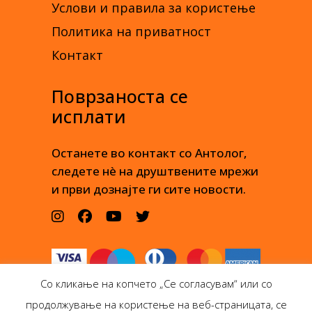
Услови и правила за користење
Политика на приватност
Контакт
Поврзаноста се
исплати
Останете во контакт со Антолог,
следете нè на друштвените мрежи
и први дознајте ги сите новости.
Со кликање на копчето „Се согласувам“ или со
продолжување на користење на веб-страницата, се