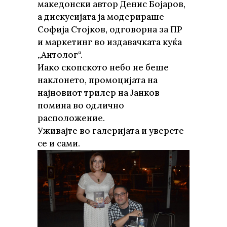
македонски автор Денис Бојаров,
а дискусијата ја модерираше
Софија Стојков, одговорна за ПР
и маркетинг во издавачката куќа
„Антолог“.
Иако скопското небо не беше
наклонето, промоцијата на
најновиот трилер на Јанков
помина во одлично
расположение.
Уживајте во галеријата и уверете
се и сами.