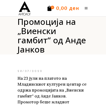
ден
0,00
0
Промоција на
Нема производи.
„Виенски
гамбит“ од Анде
Јанков
28/07/2020
На 23 јули на платото на
Младинскиот културен центар се
одржа промоцијата на „Виенски
гамбит“ од Анде Јанков.
Промотор беше младиот