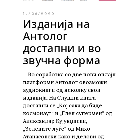
19/06/2020
Изданија на
Антолог
достапни и во
звучна форма
Во соработка со две нови онлајн
платформи Антолог овозможи
аудиокниги од неколку свои
изданија. На Слушни книга
достапни се „Кој сака да биде
космонаут“ и „Глен супермен“ од
Александар Кујунџиски,
„Зелените луѓе“ од Михо
Атанасовски како и делови од