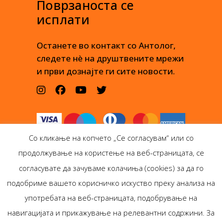
Поврзаноста се
исплати
Останете во контакт со Антолог,
следете нè на друштвените мрежи
и први дознајте ги сите новости.
Со кликање на копчето „Се согласувам“ или со
продолжување на користење на веб-страницата, се
согласувате да зачуваме колачиња (cookies) за да го
подобриме вашето корисничко искуство преку анализа на
Антолог Боокс дооел
употребата на веб-страницата, подобрување на
Ѓорѓи Пулевски 29-лок.
навигацијата и прикажување на релевантни содржини. За
1, Скопје