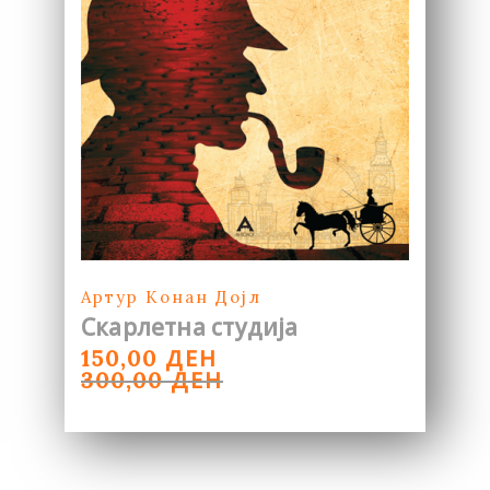
Артур Конан Дојл
Скарлетна студија
ORIGINAL
CURRENT
ДЕН
150,00
PRICE
PRICE
ДЕН
300,00
WAS:
IS:
300,00 ДЕН.
150,00 ДЕН.