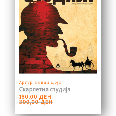
Артур Конан Дојл
Скарлетна студија
ORIGINAL
CURRENT
ДЕН
150,00
PRICE
PRICE
ДЕН
300,00
WAS:
IS:
300,00 ДЕН.
150,00 ДЕН.