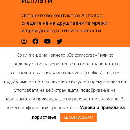
исплати
Останете во контакт со Антолог,
следете нè на друштвените мрежи
и први дознајте ги сите новости.
Со кликање на копчето „Се согласувам“ или со
продолжување на користење на веб-страницата, се
согласувате да зачуваме колачиња (cookies) за да го
подобриме вашето корисничко искуство преку анализа на
употребата на веб-страницата, подобрување на
навигацијата и прикажување на релевантни содржини. За
Антолог Боокс дооел
повеќе информации проверете на
Услови и правила за
Ѓорѓи Пулевски 29-лок.
користење.
СЕ СОГЛАСУВАМ
1, Скопје
Copyright © Antolog