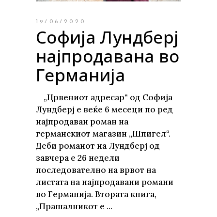
19/06/2020
Софија Лундберј
најпродавана во
Германија
„Црвениот адресар“ од Софија
Лундберј е веќе 6 месеци по ред
најпродаван роман на
германскиот магазин „Шпигел“.
Деби романот на Лундберј од
завчера е 26 недели
последователно на врвот на
листата на најпродавани романи
во Германија. Втората книга,
„Прашалникот е