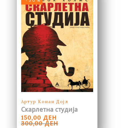
-50%
Артур Конан Дојл
Скарлетна студија
ORIGINAL
CURRENT
ДЕН
150,00
PRICE
PRICE
ДЕН
300,00