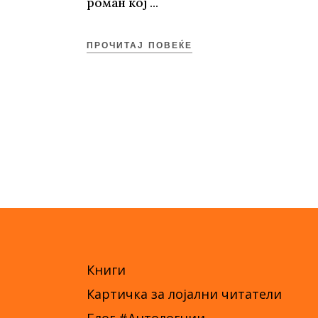
роман кој
ПРОЧИТАЈ ПОВЕЌЕ
Книги
Картичка за лојални читатели
Блог #Антологџии