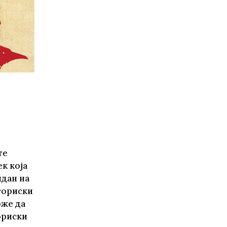
те нефикција
те
к која
ндан на
сториски
оже да
ориски