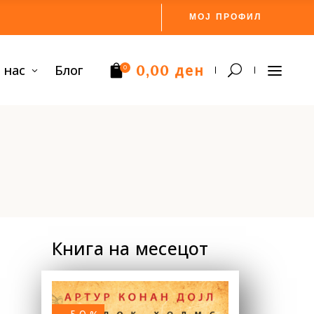
МОЈ ПРОФИЛ
ден
 нас
Блог
0,00
0
Нема производи.
Книга на месецот