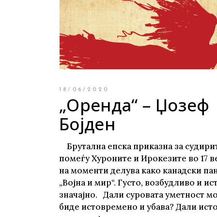
Young adult
Си
Сите фикција
18/06/2020
„Оренда“ – Џозеф
Бојден
Брутална епска приказна за судири
помеѓу Хуроните и Ирокезите во 17 ве
на моменти делува како канадски па
„Војна и мир“. Густо, возбудливо и и
значајно. Дали суровата уметност м
биде истовремено и убава? Дали ист