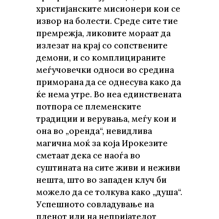
христијанските мисионери кои се
извор на болести. Среде сите тие
премрежја, ликовите мораат да
излезат на крај со сопствените
демони, и со комплицираните
меѓучовечки односи во средина
приморана да се однесува како да
ќе нема утре. Во неа единствената
потпора се племенските
традиции и верувања, меѓу кои и
она во „оренда“, невидлива
магична моќ за која Ирокезите
сметаат дека се наоѓа во
суштината на сите живи и неживи
нешта, што во западен клуч би
можело да се толкува како „душа“.
Успешното совладување на
пленот или на непријателот