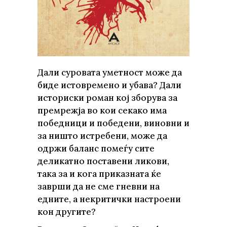
Дали суровата уметност може да
биде истовремено и убава? Дали
историски роман кој зборува за
премрежја во кои секако има
победници и победени, виновни и
за ништо истребени, може да
одржи баланс помеѓу сите
деликатно поставени ликови,
така за и кога приказната ќе
заврши да не сме гневни на
едните, а некритички настроени
кон другите?