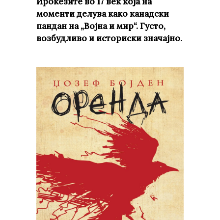
Ирокезите во 17 век која на
моменти делува како канадски
пандан на „Војна и мир“. Густо,
возбудливо и историски значајно.