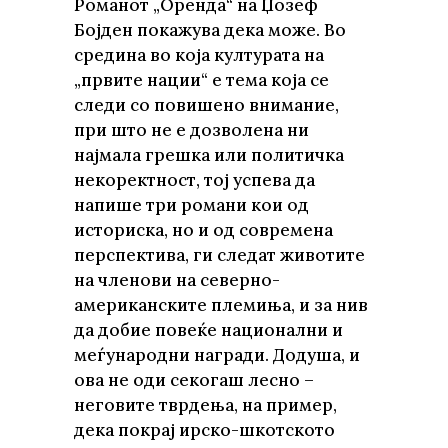
Романот „Оренда“ на Џозеф
Бојден покажува дека може. Во
средина во која културата на
„првите нации“ е тема која се
следи со повишено внимание,
при што не е дозволена ни
најмала грешка или политичка
некоректност, тој успева да
напише три романи кои од
историска, но и од современа
перспектива, ги следат животите
на членови на северно-
американските племиња, и за нив
да добие повеќе национални и
меѓународни награди. Додуша, и
ова не оди секогаш лесно –
неговите тврдења, на пример,
дека покрај ирско-шкотското