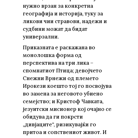
нужно врзан за конкретна
географија и историја, туку за
ликови чии стравови, надежи и
судбини можат да бидат
универзални.
Приказната е раскажана во
монолошка форма од
перспектива на три лика –
спомнатиот Птица; девојчето
Снежни Врнежи од племето
Ирокези коешто тој го посвојува
во замена за неговото убиено
семејство; и Кристоф Чавката,
језуитски мисионер кој очајно се
обидува да ги покрсти
„дивјаците“, ризикувајќи го
притоа и сопствениот живот. И