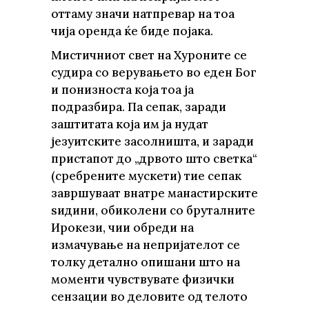
оттаму значи натпревар на тоа
чија оренда ќе биде појака.
Мистичниот свет на Хуроните се
судира со верувањето во еден Бог
и понизноста која тоа ја
подразбира. Па сепак, заради
заштитата која им ја нудат
језуитските засолништа, и заради
пристапот до „дрвото што светка“
(сребрените мускети) тие сепак
завршуваат внатре манастирските
ѕидини, обиколени со бруталните
Ирокези, чии обреди на
измачување на непријателот се
толку детално опишани што на
моменти чувствувате физички
сензации во деловите од телото