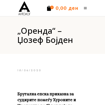
ден
0,00
0
Нема производи.
„Оренда“ –
Џозеф Бојден
18/06/2020
Брутална епска приказна за
судирите помеѓу Хуроните и