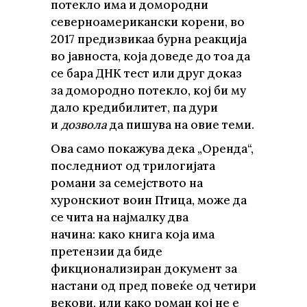
потекло има и домородни
северноамерикански корени, во
2017 предизвикаа бурна реакција
во јавноста, која доведе до тоа да
се бара ДНК тест или друг доказ
за домородно потекло, кој би му
дало кредибилитет, па дури
и
дозвола
да пишува на овие теми.
Ова само покажува дека „Оренда“,
последниот од трилогијата
романи за семејството на
хуронскиот воин Птица, може да
се чита на најмалку два
начина: како книга која има
претензии да биде
фикционализиран документ за
настани од пред повеќе од четири
векови, или како роман кој не е