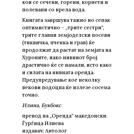
кои се сечени, горени, корнети и
полевани со врела вода.
Книгата завршува тажно но сепак
оптимистично – „трите сестри“,
трите главни земјоделски посеви
(тиквичка, пченка и грав) ќе
продолжат да растат на земјата на
Хуроните, иако нивниот број
драстично ќе се намали, исто како
и силата на нивната оренда.
Предупредување кое неколку
векови подоцна ќе излезе сосема
точно.
Илина, Букбокс
превод на „Оренда“ македонски:
Ѓурѓица Илиева
издавач: Антолог