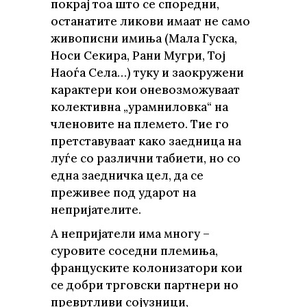
покрај тоа што се споредни,
останатите ликови имаат не само
живописни имиња (Мала Гуска,
Носи Секира, Рани Мугри, Тој
Наоѓа Села…) туку и заокружени
карактери кои оневозможуваат
колективна „урамниловка“ на
членовите на племето. Тие го
претставуваат како заедница на
луѓе со различни табиети, но со
една заедничка цел, да се
преживее под ударот на
непријателите.
А непријатели има многу –
суровите соседни племиња,
француските колонизатори кои
се добри трговски партнери но
превртливи сојузници,