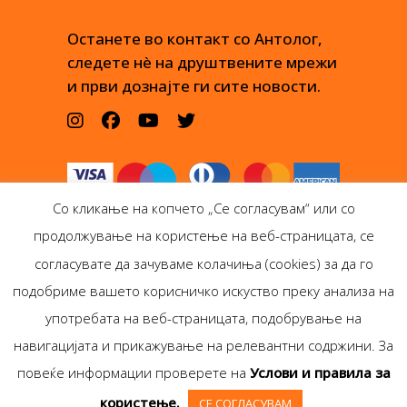
Останете во контакт со Антолог,
следете нè на друштвените мрежи
и први дознајте ги сите новости.
Со кликање на копчето „Се согласувам“ или со
продолжување на користење на веб-страницата, се
согласувате да зачуваме колачиња (cookies) за да го
подобриме вашето корисничко искуство преку анализа на
Антолог Боокс дооел
употребата на веб-страницата, подобрување на
Ѓорѓи Пулевски 29-лок.
навигацијата и прикажување на релевантни содржини. За
1, Скопје
повеќе информации проверете на
Услови и правила за
Copyright © Antolog
користење.
СЕ СОГЛАСУВАМ
Books 1999-2020