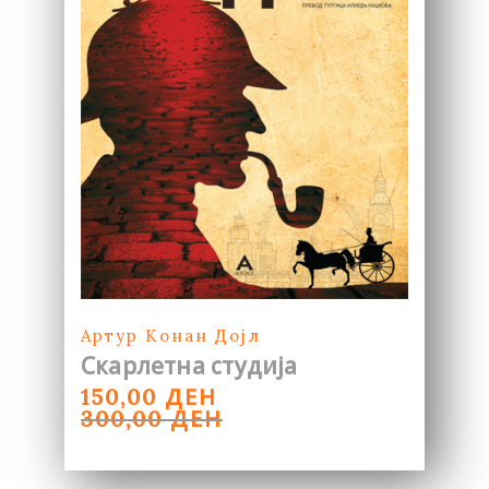
Артур Конан Дојл
Скарлетна студија
ORIGINAL
CURRENT
ДЕН
150,00
PRICE
PRICE
ДЕН
300,00
WAS:
IS:
300,00 ДЕН.
150,00 ДЕН.