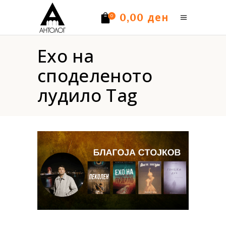
ден
0,00
0
Ехо на
Нема производи.
споделеното
лудило Tag