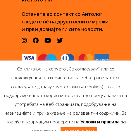
Останете во контакт со Антолог,
следете нè на друштвените мрежи
и први дознајте ги сите новости.
Со кликање на копчето „Се согласувам“ или со
продолжување на користење на веб-страницата, се
согласувате да зачуваме колачиња (cookies) за да го
подобриме вашето корисничко искуство преку анализа на
Антолог Боокс дооел
употребата на веб-страницата, подобрување на
Ѓорѓи Пулевски 29-лок.
навигацијата и прикажување на релевантни содржини. За
1, Скопје
повеќе информации проверете на
Услови и правила за
Copyright © Antolog