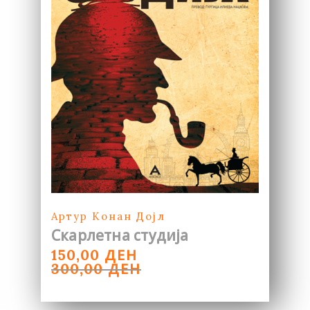
Артур Конан Дојл
Скарлетна студија
ORIGINAL
CURRENT
ДЕН
150,00
PRICE
PRICE
ДЕН
300,00
WAS:
IS:
300,00 ДЕН.
150,00 ДЕН.