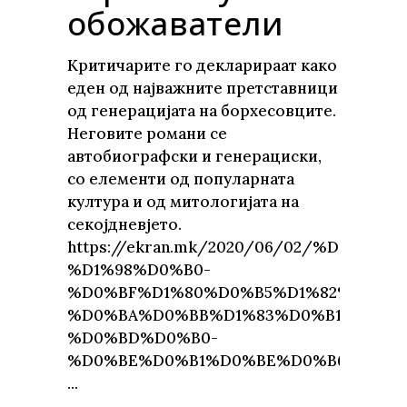
обожаватели
Критичарите го декларираат како
еден од најважните претставници
од генерацијата на борхесовците.
Неговите романи се
автобиографски и генерациски,
со елементи од популарната
култура и од митологијата на
секојдневјето.
https://ekran.mk/2020/06/02/%D0%
%D1%98%D0%B0-
%D0%BF%D1%80%D0%B5%D1%82%D1%81
%D0%BA%D0%BB%D1%83%D0%B1-
%D0%BD%D0%B0-
%D0%BE%D0%B1%D0%BE%D0%B6%D0%B