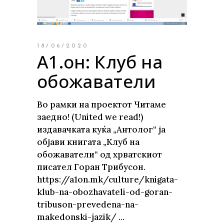
18/06/2020
А1.он: Клуб на
обожаватели
Во рамки на проектот Читаме
заедно! (United we read!)
издавачката куќа „Антолог“ ја
објави книгата „Клуб на
обожаватели“ од хрватскиот
писател Горан Трибусон.
https://a1on.mk/culture/knigata-
klub-na-obozhavateli-od-goran-
tribuson-prevedena-na-
makedonski-jazik/