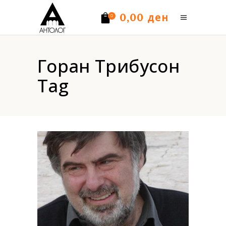
ден
0,00
0
Нема производи.
Горан Трибусон
Tag