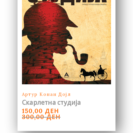
Артур Конан Дојл
Скарлетна студија
ORIGINAL
CURRENT
ДЕН
150,00
PRICE
PRICE
ДЕН
300,00
WAS:
IS:
300,00 ДЕН.
150,00 ДЕН.