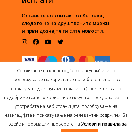
исплати
Останете во контакт со Антолог,
следете нè на друштвените мрежи
и први дознајте ги сите новости.
Со кликање на копчето „Се согласувам“ или со
продолжување на користење на веб-страницата, се
согласувате да зачуваме колачиња (cookies) за да го
подобриме вашето корисничко искуство преку анализа на
Антолог Боокс дооел
употребата на веб-страницата, подобрување на
Ѓорѓи Пулевски 29-лок.
навигацијата и прикажување на релевантни содржини. За
1, Скопје
повеќе информации проверете на
Услови и правила за
Copyright © Antolog