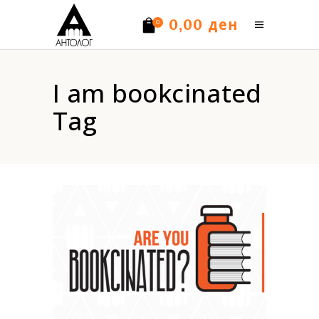
ден
0,00
0
Нема производи.
I am bookcinated
Tag