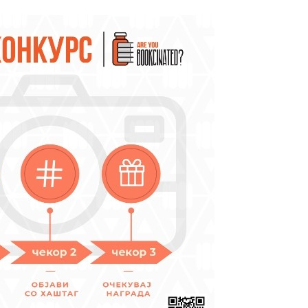
те нефикција