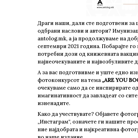
Драги наши, дали сте подготвени за 
одбрани наслови и автори? Имунизаци
antolog.mk, а ја продолжуваме на до
септември 2021 година. Побарајте го 
потребни дози од книжевната вакцина
најнеочекуваните и највозбуливите 
А за вас подготвивме и уште едно из
фотоконкурсот на тема
„ARE YOU BO
очекуваме само да се инспирирате од
имагинативност да завладеат со сите
изненадите.
Како да учествувате? Објавете фотог
„Инстаграм“, означете ги нашите пр
ние најдобрата и најкреативна фотогр
во наше издание.