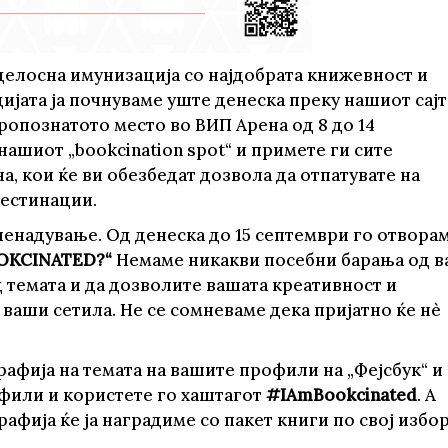
целосна имунизација со најдобрата книжевност и
јата ја почнуваме уште денеска преку нашиот сајт
бропознатото место во ВИП Арена од 8 до 14
нашиот „bookcination spot“ и примете ги сите
, кои ќе ви обезбедат дозвола да отпатувате на
дестинации.
ненадување. Од денеска до 15 септември го отвора
OKCINATED?“
Немаме никакви посебни барања од ва
 темата и да дозволите вашата креативност и
 ваши сетила. Не се сомневаме дека пријатно ќе нѐ
рафија на темата на вашите профили на „Фејсбук“ и
офили и користете го хаштагот
#IAmBookcinated
. А
афија ќе ја наградиме со пакет книги по свој избо