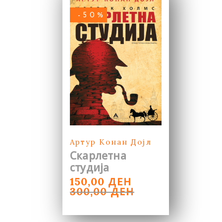
-50%
Артур Конан Дојл
Скарлетна
студија
ORIGINAL
CURRENT
ДЕН
150,00
PRICE
PRICE
ДЕН
300,00
WAS:
IS:
300,00 ДЕН.
150,00 ДЕН.