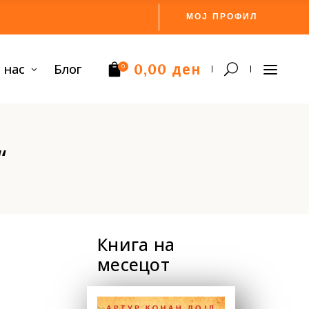
МОЈ ПРОФИЛ
ден
 нас
Блог
0,00
0
Нема производи.
“
Книга на
месецот