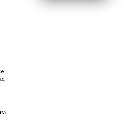
ме
с,
 на
р