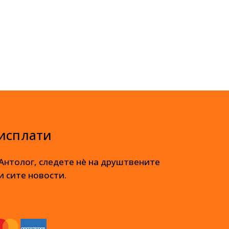
 исплати
 Антолог, следете нè на друштвените
и сите новости.