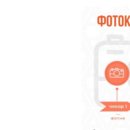
Young adult
Си
Сите фикција