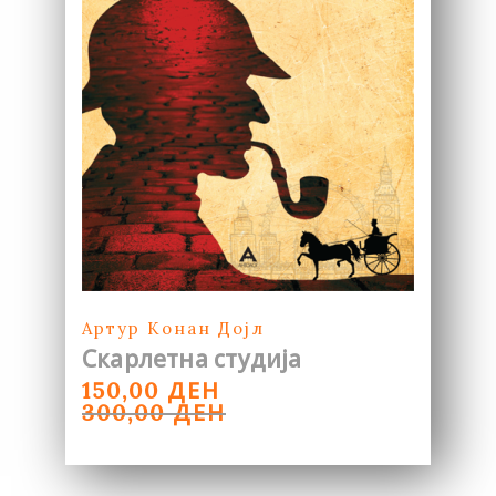
Артур Конан Дојл
Скарлетна студија
ORIGINAL
CURRENT
ДЕН
150,00
PRICE
PRICE
ДЕН
300,00
WAS:
IS:
300,00 ДЕН.
150,00 ДЕН.