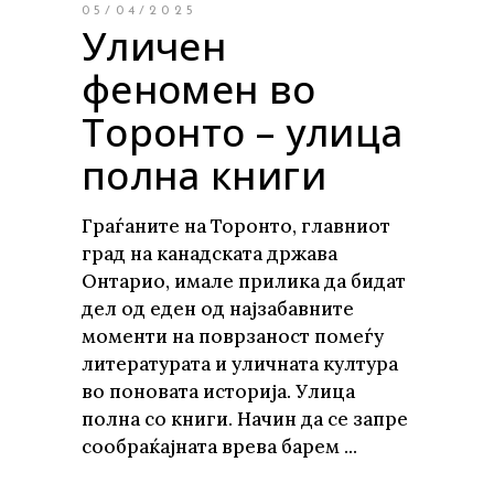
05/04/2025
Уличен
феномен во
Торонто – улица
полна книги
Граѓаните на Торонто, главниот
град на канадската држава
Онтарио, имале прилика да бидат
дел од еден од најзабавните
моменти на поврзаност помеѓу
литературата и уличната култура
во поновата историја. Улица
полна со книги. Начин да се запре
сообраќајната врева барем