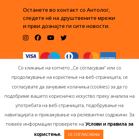
Останете во контакт со Антолог,
следете нè на друштвените мрежи
и први дознајте ги сите новости.
Со кликање на копчето „Се согласувам“ или со
продолжување на користење на веб-страницата, се
согласувате да зачуваме колачиња (cookies) за да го
подобриме вашето корисничко искуство преку анализа на
Антолог Боокс дооел
употребата на веб-страницата, подобрување на
Ѓорѓи Пулевски 29-лок.
навигацијата и прикажување на релевантни содржини. За
1, Скопје
повеќе информации проверете на
Услови и правила за
Copyright © Antolog
користење.
СЕ СОГЛАСУВАМ
Books 1999-2020