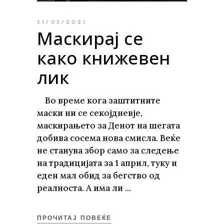
31/03/2021
Маскирај се
како книжевен
лик
Во време кога заштитните
маски ни се секојдневје,
маскирањето за Денот на шегата
добива сосема нова смисла. Веќе
не станува збор само за следење
на традицијата за 1 април, туку и
еден мал обид за бегство од
реалноста. А има ли
ПРОЧИТАЈ ПОВЕЌЕ