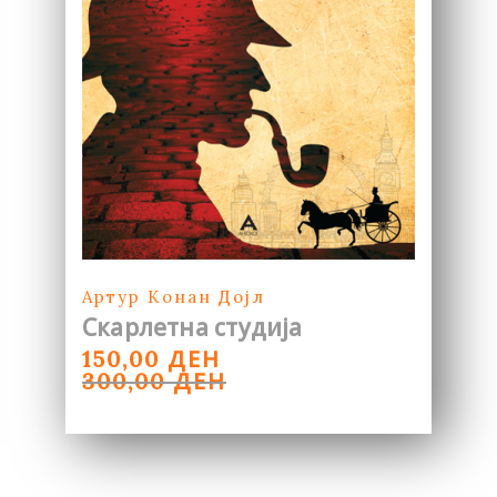
Артур Конан Дојл
Скарлетна студија
ORIGINAL
CURRENT
ДЕН
150,00
PRICE
PRICE
ДЕН
300,00
WAS:
IS:
300,00 ДЕН.
150,00 ДЕН.