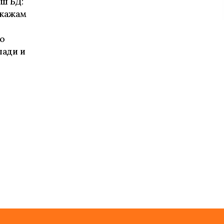
ш БД:
 кажам
Го
лади и