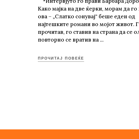
*Интервјуто го прави Барбара Доро
Како мајка на две ќерки, морам да го
ова – „Слатко сонувај“ беше еден од
најтешките романи во мојот живот. 
прочитав, го ставив на страна да се о
повторно се вратив на
ПРОЧИТАЈ ПОВЕЌЕ