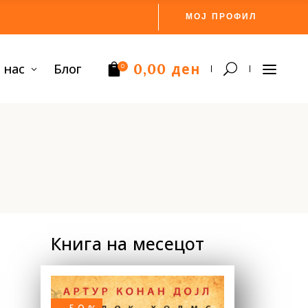
МОЈ ПРОФИЛ
ден
 нас
Блог
0,00
0
Нема производи.
Книга на месецот