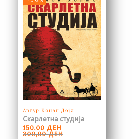
-50%
Артур Конан Дојл
Скарлетна студија
ORIGINAL
CURRENT
ДЕН
150,00
PRICE
PRICE
ДЕН
300,00