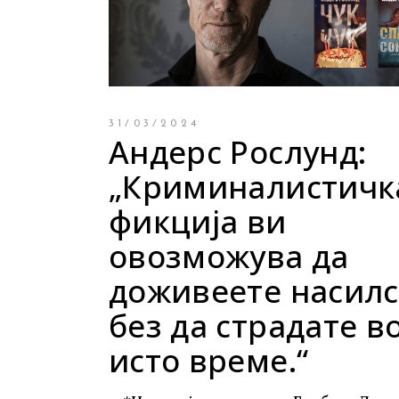
Young adult
Си
Сите фикција
31/03/2024
Андерс Рослунд:
„Криминалистичк
фикција ви
овозможува да
доживеете насилс
без да страдате в
исто време.“