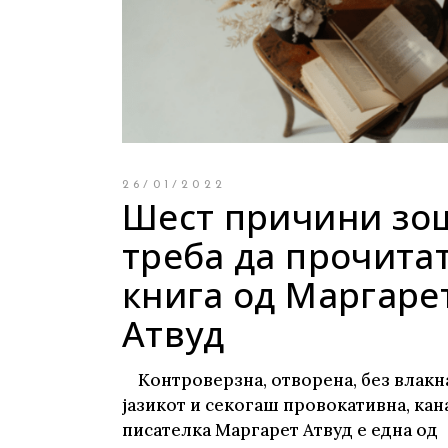
Young adult
Си
Сите фикција
26/01/2022
Шест причини зо
треба да прочита
книга од Маргаре
Атвуд
Контроверзна, отворена, без влакн
јазикот и секогаш провокативна, кан
писателка Маргарет Атвуд е една од