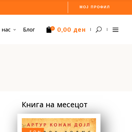
МОЈ ПРОФИЛ
ден
 нас
Блог
0,00
0
Нема производи.
Книга на месецот