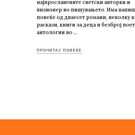
најпрославените светски авторки и
визионер во пишувањето. Има напи
повеќе од дваесет романи, неколку 
раскази, книги за деца и безброј пое
антологии во
ПРОЧИТАЈ ПОВЕЌЕ