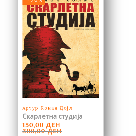
-50%
Артур Конан Дојл
Скарлетна студија
ORIGINAL
CURRENT
ДЕН
150,00
PRICE
PRICE
ДЕН
300,00