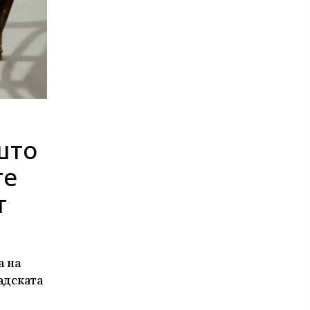
те нефикција
што
те
т
а на
адската