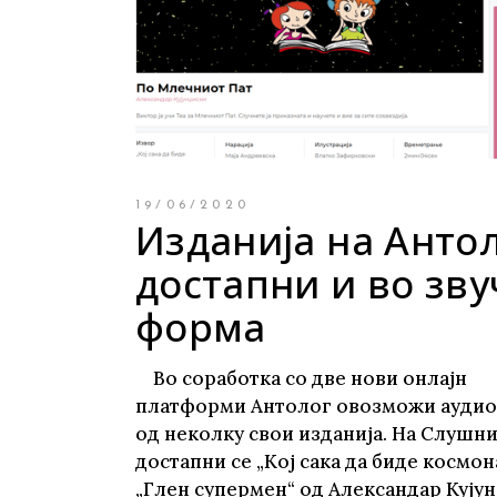
Young adult
Си
Сите фикција
19/06/2020
Изданија на Анто
достапни и во зву
форма
Во соработка со две нови онлајн
платформи Антолог овозможи ауди
од неколку свои изданија. На Слушни
достапни се „Кој сака да биде космон
„Глен супермен“ од Александар Кујун