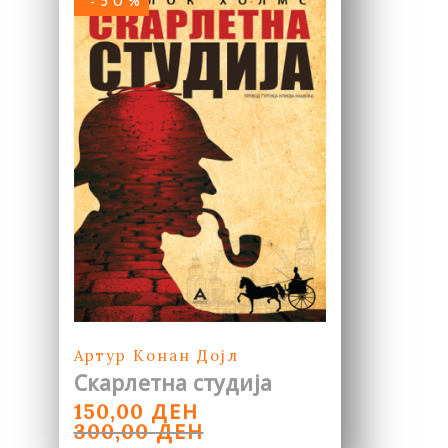
-50%
Артур Конан Дојл
Скарлетна студија
ORIGINAL
CURRENT
ДЕН
150,00
PRICE
PRICE
ДЕН
300,00