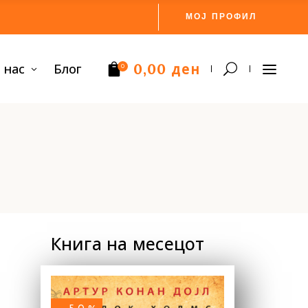
МОЈ ПРОФИЛ
ден
 нас
Блог
0,00
0
Нема производи.
Книга на месецот