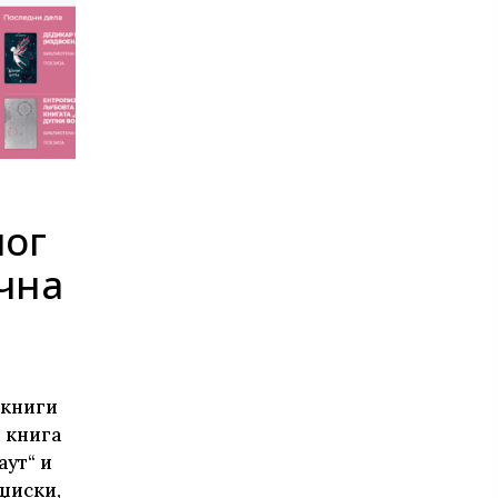
те нефикција
лог
чна
окниги
 книга
аут“ и
џиски,