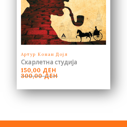
Артур Конан Дојл
Скарлетна студија
ORIGINAL
CURRENT
ДЕН
150,00
PRICE
PRICE
ДЕН
300,00
WAS:
IS:
300,00 ДЕН.
150,00 ДЕН.