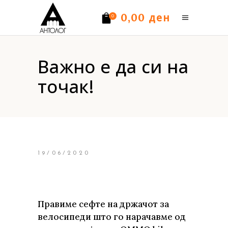
ден
0,00
0
Нема производи.
Важно е да си на
точак!
19/06/2020
Правиме сефте на држачот за
велосипеди што го нарачавме од