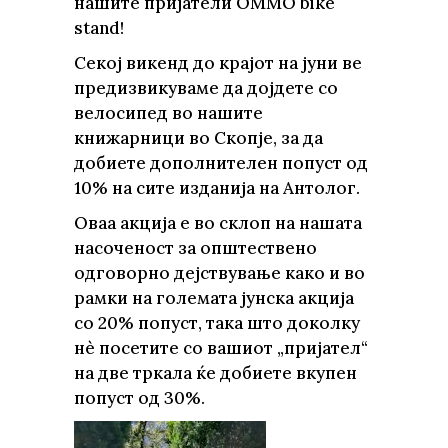
нашите пријатели OMMO bike
stand!
Секој викенд до крајот на јуни ве
предизвикуваме да дојдете со
велосипед во нашите
книжарници во Скопје, за да
добиете дополнителeн попуст од
10% на сите изданија на Антолог.
Оваа акција е во склоп на нашата
насоченост за општествено
одговорно дејствување како и во
рамки на големата јунска акција
со 20% попуст, така што доколку
нè посетите со вашиот „пријател“
на две тркала ќе добиете вкупен
попуст од 30%.