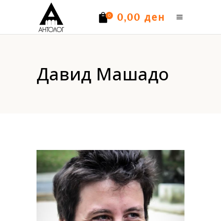
ден
0,00
0
Нема производи.
Давид Машадо