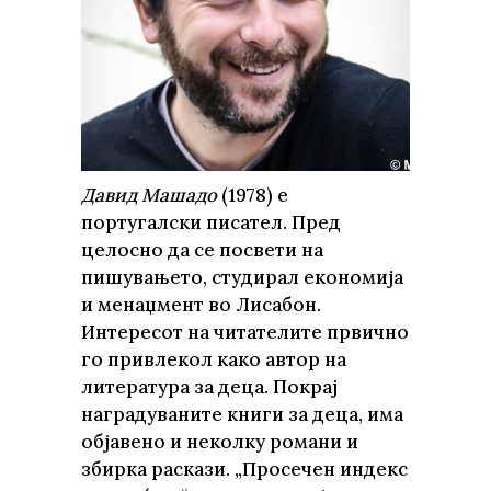
Давид Машадо
(1978) е
португалски писател. Пред
целосно да се посвети на
пишувањето, студирал економија
и менаџмент во Лисабон.
Интересот на читателите првично
го привлекол како автор на
литература за деца. Покрај
наградуваните книги за деца, има
објавено и неколку романи и
збирка раскази. „Просечен индекс