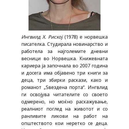
Ингвилд Х. Рисхој
(1978) е норвешка
писателка. Студирала новинарство и
работела за најголемите дневни
весници во Норвешка. Книжевната
кариера ја започнала во 2007 година
и досега има објавено три книги за
деца, три збирки раскази, како и
романот „Ѕвездена порта“. Ингвлид
ги освојува читателите со своето
одмерено, но моќно раскажување,
реалниот поглед на животот и со
ранливите ликови на работ на
општеството кои неретко се деца.