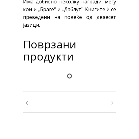
Има добиено неколку награди, меѓу
кои и „Браге“ и „Даблуг“. Книгите
ѝ
се
преведени на повеќе од дваесет
јазици.
Поврзани
продукти