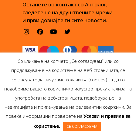
Останете во контакт со Антолог,
следете нè на друштвените мрежи
и први дознајте ги сите новости.
Со кликање на копчето „Се согласувам“ или со
продолжување на користење на веб-страницата, се
согласувате да зачуваме колачиња (cookies) за да го
подобриме вашето корисничко искуство преку анализа на
Антолог Боокс дооел
употребата на веб-страницата, подобрување на
Ѓорѓи Пулевски 29-лок.
навигацијата и прикажување на релевантни содржини. За
1, Скопје
повеќе информации проверете на
Услови и правила за
Copyright © Antolog
користење.
СЕ СОГЛАСУВАМ
Books 1999-2020