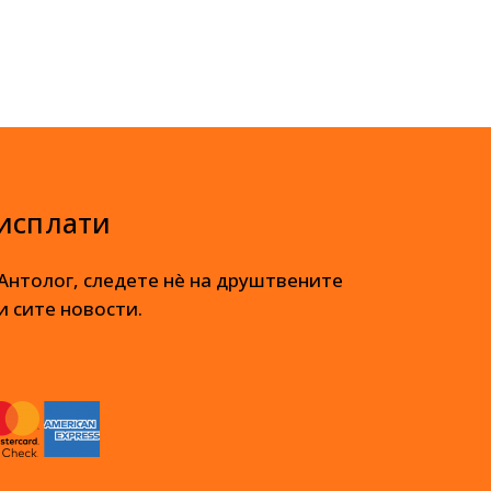
 исплати
 Антолог, следете нè на друштвените
и сите новости.