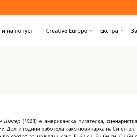
тологии
0-3 години
ги на попуст
Creative Europe
Екстра
За
знис
3-6 години
ографии и
6-9 години
тобиографии
9-12 години
еи и студии
Сите книги за деца
торија и политика
езија
тологии
0-3 години
пуларна психологија
знис
3-6 години
дители и деца
ографии и
6-9 години
етност и фотографија
тобиографии
9-12 години
те нефикција
еи и студии
Сите книги за деца
торија и политика
езија
н Шалер
(
1968) е американска писателка,
сценаристка
пуларна психологија
ии
.
Долги години работела како новинарка на Си-ен-ен,
дители и деца
а во светот за медиуми како
Еј-би-си, Ен-би-си, Си-би-
етност и фотографија