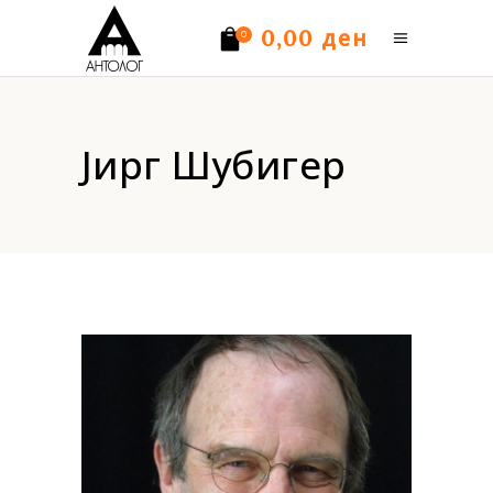
ден
0,00
0
Нема производи.
Јирг Шубигер