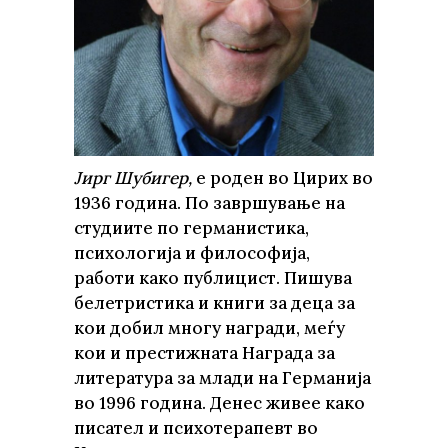
Јирг Шубигер,
е роден во Цирих во
1936 година. По завршување на
студиите по германистика,
психологија и философија,
работи како публицист. Пишува
белетристика и книги за деца за
кои добил многу награди, меѓу
кои и престижната Награда за
литература за млади на Германија
во 1996 година. Денес живее како
писател и психотерапевт во